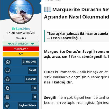
13 Haz 2026
t
i
a
h
Marguerite Duras'ın Se
n
i
Açısından Nasıl Okunmalıd
ErSan.Net
ErSan KaRaVeLioĞLu
“Bazı aşklar yalnızca iki insan arasınd
— Ersan Karavelioğlu
Yönetici
❤️ AskPartisi.Com ❤️
Moderator
Marguerite Duras'ın Sevgili roman
MT
aşk
,
arzu
,
sınıf farkı
,
sömürgecilik
,
21 Haz 2019
50,992
Duras bu romanda klasik bir aşk anlatıs
suskunluklar ve geçmişin bulanık görün
2,724,946
nasıl kaldığıdır
.
113
Sevgili
, hem çok kişisel hem de tarihs
43
bedeninin ve toplumsal eşitsizliğin insa
Ceyhan/Adana