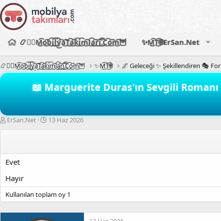
📿🧙‍♂️M͜͡o͜͡b͜͡i͜͡l͜͡y͜͡a͜͡T͜͡a͜͡k͜͡i͜͡m͜͡l͜͡a͜͡r͜͡i͜͡.͜͡C͜͡o͜͡m͜͡🦉
✨M͜͡T͜͡🌐ErSan.Net
📿🧙‍♂️M͜͡o͜͡b͜͡i͜͡l͜͡y͜͡a͜͡T͜͡a͜͡k͜͡i͜͡m͜͡l͜͡a͜͡r͜͡i͜͡.͜͡C͜͡o͜͡m͜͡🦉
✨M͜͡T͜͡🌐
🌌 Geleceği ✨ Şekillendiren 🎭 Fo
📖 Marguerite Duras'ın Sevgili Romanı N
K
B
ErSan.Net
13 Haz 2026
o
a
n
ş
b
l
u
a
Evet
y
n
u
g
Hayır
b
ı
a
ç
Kullanılan toplam oy
1
ş
t
l
a
a
r