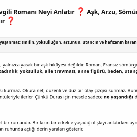
vgili Romanı Neyi Anlatır
Aşk, Arzu, Sömürg
ır
a yaşanmaz; sınıfın, yoksulluğun, arzunun, utancın ve hafızanın karan
ı
, yalnızca yasak bir aşk hikâyesi değildir. Roman, Fransız sömürg
kadınlık
,
yoksulluk
,
aile travması
,
anne figürü
,
beden
,
utan
ı kurmaz. Okura net, düzenli ve düz bir olay çizgisi sunmaz. Bunun
tüleriyle ilerler. Çünkü Duras için mesele sadece
ne yaşandığı
d
el bir romandır. Bir kızın bir erkekle yaşadığı ilişkiyi anlatırke
n ruhunda açtığı derin yaraları gösterir.