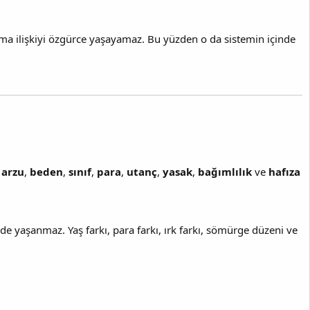
ma ilişkiyi özgürce yaşayamaz. Bu yüzden o da sistemin içinde
a
arzu
,
beden
,
sınıf
,
para
,
utanç
,
yasak
,
bağımlılık
ve
hafıza
de yaşanmaz. Yaş farkı, para farkı, ırk farkı, sömürge düzeni ve