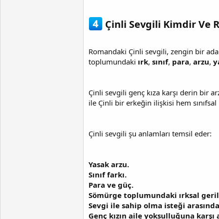
Çinli Sevgili Kimdir Ve
Romandaki Çinli sevgili, zengin bir ada
toplumundaki
ırk
,
sınıf
,
para
,
arzu
,
y
Çinli sevgili genç kıza karşı derin bir
ile Çinli bir erkeğin ilişkisi hem sınıf
Çinli sevgili şu anlamları temsil eder:
Yasak arzu.
Sınıf farkı.
Para ve güç.
Sömürge toplumundaki ırksal geril
Sevgi ile sahip olma isteği arasınd
Genç kızın aile yoksulluğuna karşı a