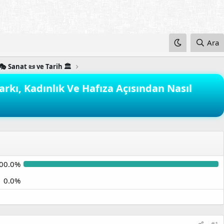
Ara
🎭 Sanat 📜 ve Tarih 🏛️
arkı, Kadınlık Ve Hafıza Açısından Nasıl
00.0%
0.0%