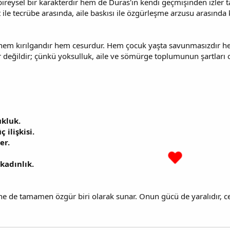
eysel bir karakterdir hem de Duras'ın kendi geçmişinden izler taş
ile tecrübe arasında, aile baskısı ile özgürleşme arzusu arasında k
 hem kırılgandır hem cesurdur. Hem çocuk yaşta savunmasızdır h
 değildir; çünkü yoksulluk, aile ve sömürge toplumunun şartları o
kluk.
ilişkisi.
er.
kadınlık.
de tamamen özgür biri olarak sunar. Onun gücü de yaralıdır, cesar