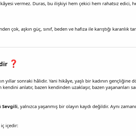
hikâyesi vermez. Duras, bu ilişkiyi hem çekici hem rahatsız edici
n çok, aşkın güç, sınıf, beden ve hafıza ile karıştığı karanlık tara
dir
n yıllar sonraki hâlidir. Yani hikâye, yaşlı bir kadının gençliğine d
kendini anlatır, bazen kendinden uzaklaşır, bazen yaşananları sank
ü
Sevgili
, yalnızca yaşanmış bir olayın kaydı değildir. Aynı zaman
ç içedir: