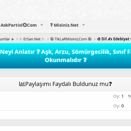
AskPartisi💞Com
❓ Misiniz.Net
rumlar ✈️
✨ ErSan.Net ✨
🤪 TikLaRMisiniz.Com 🤪
🎨 Dil ✍️ Edebiyat 
eyi Anlatır ❓ Aşk, Arzu, Sömürgecilik, Sınıf F
Okunmalıdır ❓
Paylaşımı Faydalı Buldunuz mu❓
Oy:
1
1
Oy:
0