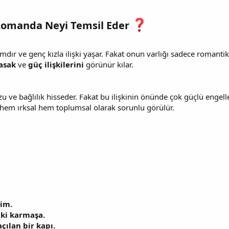
 Romanda Neyi Temsil Eder
mdır ve genç kızla ilişki yaşar. Fakat onun varlığı sadece romant
asak
ve
güç ilişkilerini
görünür kılar.
 arzu ve bağlılık hisseder. Fakat bu ilişkinin önünde çok güçlü en
sal hem ırksal hem toplumsal olarak sorunlu görülür.
im.
aki karmaşa.
çılan bir kapı.