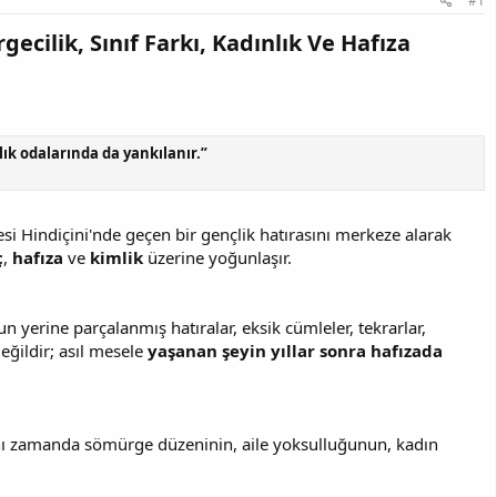
#1
ecilik, Sınıf Farkı, Kadınlık Ve Hafıza
lık odalarında da yankılanır.”
esi Hindiçini'nde geçen bir gençlik hatırasını merkeze alarak
ç
,
hafıza
ve
kimlik
üzerine yoğunlaşır.
 yerine parçalanmış hatıralar, eksik cümleler, tekrarlar,
eğildir; asıl mesele
yaşanan şeyin yıllar sonra hafızada
n aynı zamanda sömürge düzeninin, aile yoksulluğunun, kadın