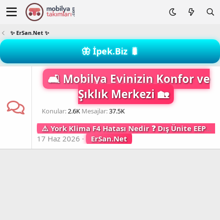
✨ ErSan.Net ✨
🦋 İpek.Biz 🐛
🛋️ Mobilya Evinizin Konfor ve
Şıklık Merkezi 🏡
Konular
2.6K
Mesajlar
37.5K
⚠️ York Klima F4 Hatası Nedir ❓ Dış Ünite EEPROM Arızası, Elektronik Kart Hafızası Ve Servis Çözümü Nasıl Yapılır ❓
17 Haz 2026
ErSan.Net