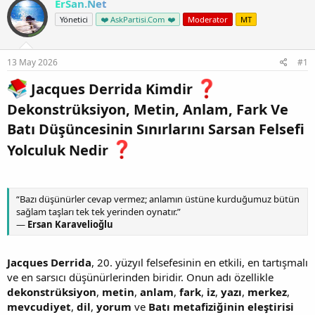
ErSan.Net
Yönetici
❤️ AskPartisi.Com ❤️
Moderator
MT
13 May 2026
#1
Jacques Derrida Kimdir
Dekonstrüksiyon, Metin, Anlam, Fark Ve
Batı Düşüncesinin Sınırlarını Sarsan Felsefi
Yolculuk Nedir
“Bazı düşünürler cevap vermez; anlamın üstüne kurduğumuz bütün
sağlam taşları tek tek yerinden oynatır.”
—
Ersan Karavelioğlu
Jacques Derrida
, 20. yüzyıl felsefesinin en etkili, en tartışmalı
ve en sarsıcı düşünürlerinden biridir. Onun adı özellikle
dekonstrüksiyon
,
metin
,
anlam
,
fark
,
iz
,
yazı
,
merkez
,
mevcudiyet
,
dil
,
yorum
ve
Batı metafiziğinin eleştirisi