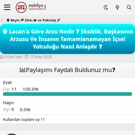
🧠 Beyin 💭 Zihin 🧩 ve Psikoloji 🌌
🧠 Lacan'a Göre Arzu Nedir ❓ Eksiklik, Başkasının
Arzusu Ve İnsanın Tamamlanamayan İçsel
Yolculuğu Nasıl Anlaşılır ❓
K
B
ErSan.Net
13 May 2026
o
a
n
ş
Paylaşımı Faydalı Buldunuz mu❓
b
l
u
a
Evet
y
n
Oy:
11
100.0%
u
g
b
ı
a
ç
Hayır
ş
t
Oy:
0
0.0%
l
a
a
r
Kullanılan toplam oy
11
t
i
a
h
n
i