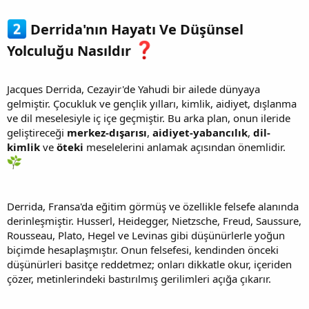
Derrida'nın Hayatı Ve Düşünsel
Yolculuğu Nasıldır
Jacques Derrida, Cezayir'de Yahudi bir ailede dünyaya
gelmiştir. Çocukluk ve gençlik yılları, kimlik, aidiyet, dışlanma
ve dil meselesiyle iç içe geçmiştir. Bu arka plan, onun ileride
geliştireceği
merkez-dışarısı
,
aidiyet-yabancılık
,
dil-
kimlik
ve
öteki
meselelerini anlamak açısından önemlidir.
Derrida, Fransa'da eğitim görmüş ve özellikle felsefe alanında
derinleşmiştir. Husserl, Heidegger, Nietzsche, Freud, Saussure,
Rousseau, Plato, Hegel ve Levinas gibi düşünürlerle yoğun
biçimde hesaplaşmıştır. Onun felsefesi, kendinden önceki
düşünürleri basitçe reddetmez; onları dikkatle okur, içeriden
çözer, metinlerindeki bastırılmış gerilimleri açığa çıkarır.