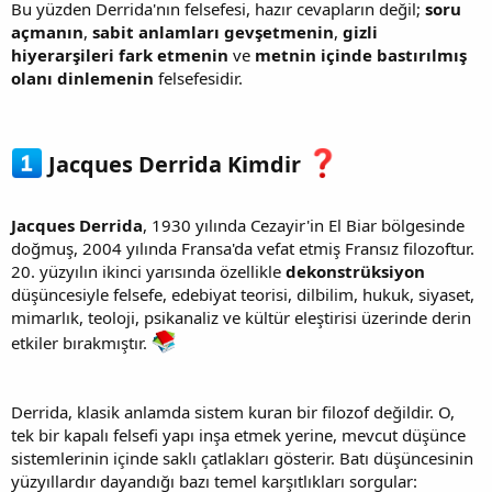
Bu yüzden Derrida'nın felsefesi, hazır cevapların değil;
soru
açmanın
,
sabit anlamları gevşetmenin
,
gizli
hiyerarşileri fark etmenin
ve
metnin içinde bastırılmış
olanı dinlemenin
felsefesidir.
Jacques Derrida Kimdir
Jacques Derrida
, 1930 yılında Cezayir'in El Biar bölgesinde
doğmuş, 2004 yılında Fransa'da vefat etmiş Fransız filozoftur.
20. yüzyılın ikinci yarısında özellikle
dekonstrüksiyon
düşüncesiyle felsefe, edebiyat teorisi, dilbilim, hukuk, siyaset,
mimarlık, teoloji, psikanaliz ve kültür eleştirisi üzerinde derin
etkiler bırakmıştır.
Derrida, klasik anlamda sistem kuran bir filozof değildir. O,
tek bir kapalı felsefi yapı inşa etmek yerine, mevcut düşünce
sistemlerinin içinde saklı çatlakları gösterir. Batı düşüncesinin
yüzyıllardır dayandığı bazı temel karşıtlıkları sorgular: