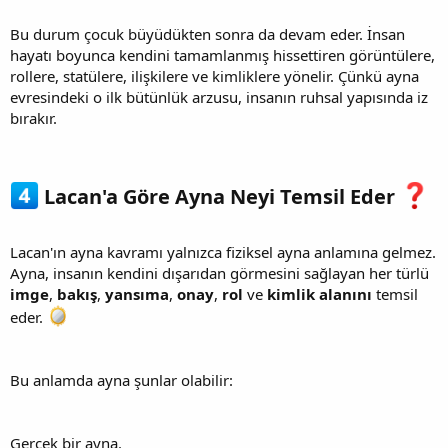
Bu durum çocuk büyüdükten sonra da devam eder. İnsan
hayatı boyunca kendini tamamlanmış hissettiren görüntülere,
rollere, statülere, ilişkilere ve kimliklere yönelir. Çünkü ayna
evresindeki o ilk bütünlük arzusu, insanın ruhsal yapısında iz
bırakır.
Lacan'a Göre Ayna Neyi Temsil Eder
Lacan'ın ayna kavramı yalnızca fiziksel ayna anlamına gelmez.
Ayna, insanın kendini dışarıdan görmesini sağlayan her türlü
imge
,
bakış
,
yansıma
,
onay
,
rol
ve
kimlik alanını
temsil
eder.
Bu anlamda ayna şunlar olabilir:
Gerçek bir ayna.