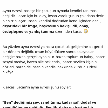
Ayna evresi, basitçe bir çocuğun aynada kendini tanıması
değildir. Lacan için bu olay, insan varoluşunun çok daha derin
bir sırrını açar: İnsan, kendini doğrudan kendi içinden değil;
dışarıdaki bir imge
,
başkasının bakışı
,
dil
,
onay
,
özdeşleşme
ve
yanlış tanıma
üzerinden kurar.
Bu yüzden ayna evresi yalnızca çocukluk gelişimine ait geçici
bir dönem değildir. İnsan büyüdükten sonra da aynalar
değişir; bazen gerçek ayna olur, bazen toplumun bakışı, bazen
sosyal medya, bazen aile beklentisi, bazen sevilen kişinin
gözleri, bazen de insanın kendisi hakkında kurduğu ideal
hikâye...
Kısacası Lacan'ın ayna evresi şunu söyler:
“Ben” dediğimiz şey, sandığımız kadar saf, doğal ve
kendiliğinden değildir. Benlik, daha en baştan bir