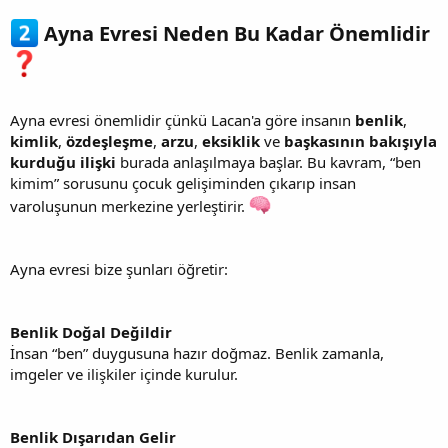
Ayna Evresi Neden Bu Kadar Önemlidir
Ayna evresi önemlidir çünkü Lacan'a göre insanın
benlik
,
kimlik
,
özdeşleşme
,
arzu
,
eksiklik
ve
başkasının bakışıyla
kurduğu ilişki
burada anlaşılmaya başlar. Bu kavram, “ben
kimim” sorusunu çocuk gelişiminden çıkarıp insan
varoluşunun merkezine yerleştirir.
Ayna evresi bize şunları öğretir:
Benlik Doğal Değildir
İnsan “ben” duygusuna hazır doğmaz. Benlik zamanla,
imgeler ve ilişkiler içinde kurulur.
Benlik Dışarıdan Gelir