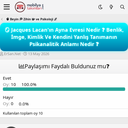
🧠 Beyin 💭 Zihin 🧩 ve Psikoloji 🌌
🪞 Jacques Lacan'ın Ayna Evresi Nedir ❓ Benlik,
İmge, Kimlik Ve Kendini Yanlış Tanımanın
Psikanalitik Anlamı Nedir ❓
K
B
ErSan.Net
13 May 2026
o
a
n
ş
Paylaşımı Faydalı Buldunuz mu❓
b
l
u
a
Evet
y
n
Oy:
10
100.0%
u
g
b
ı
a
ç
Hayır
ş
t
Oy:
0
0.0%
l
a
a
r
Kullanılan toplam oy
10
t
i
a
h
n
i