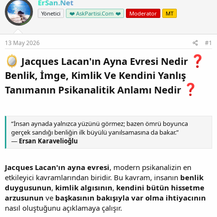
ErSan.Net
Yönetici
❤️ AskPartisi.Com ❤️
Moderator
MT
13 May 2026
#1
Jacques Lacan'ın Ayna Evresi Nedir
Benlik, İmge, Kimlik Ve Kendini Yanlış
Tanımanın Psikanalitik Anlamı Nedir
“İnsan aynada yalnızca yüzünü görmez; bazen ömrü boyunca
gerçek sandığı benliğin ilk büyülü yanılsamasına da bakar.”
—
Ersan Karavelioğlu
Jacques Lacan'ın ayna evresi
, modern psikanalizin en
etkileyici kavramlarından biridir. Bu kavram, insanın
benlik
duygusunun
,
kimlik algısının
,
kendini bütün hissetme
arzusunun
ve
başkasının bakışıyla var olma ihtiyacının
nasıl oluştuğunu açıklamaya çalışır.