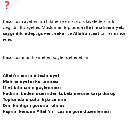
Başörtüsü ayetlerinin hikmeti yalnızca dış kıyafetle sınırlı
değildir. Bu ayetler, Müslüman toplumda
iffet
,
mahremiyet
,
saygınlık
,
edep
,
güven
,
vakar
ve
Allah'a itaat
bilincini inşa
eder.
Başörtüsünün hikmetleri şöyle özetlenebilir:
Allah'ın emrine teslimiyet
Mahremiyetin korunması
İffet bilincinin güçlenmesi
Kadının beden üzerinden tüketilmesine karşı duruş
Toplumda ölçülü ilişki zemini
Dini kimliğin görünür olması
Kişinin kendini Allah'ın rızasına göre düzenlemesi