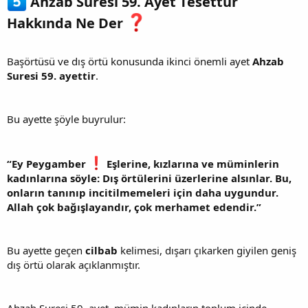
Ahzab Suresi 59. Ayet Tesettür
Hakkında Ne Der
Başörtüsü ve dış örtü konusunda ikinci önemli ayet
Ahzab
Suresi 59. ayettir
.
Bu ayette şöyle buyrulur:
“Ey Peygamber
️ Eşlerine, kızlarına ve müminlerin
kadınlarına söyle: Dış örtülerini üzerlerine alsınlar. Bu,
onların tanınıp incitilmemeleri için daha uygundur.
Allah çok bağışlayandır, çok merhamet edendir.”
Bu ayette geçen
cilbab
kelimesi, dışarı çıkarken giyilen geniş
dış örtü olarak açıklanmıştır.