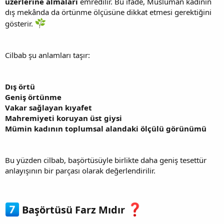
üzerlerine almaları
emredilir. Bu ifade, Müslüman kadının
dış mekânda da örtünme ölçüsüne dikkat etmesi gerektiğini
gösterir.
Cilbab şu anlamları taşır:
Dış örtü
Geniş örtünme
Vakar sağlayan kıyafet
Mahremiyeti koruyan üst giysi
Mümin kadının toplumsal alandaki ölçülü görünümü
Bu yüzden cilbab, başörtüsüyle birlikte daha geniş tesettür
anlayışının bir parçası olarak değerlendirilir.
Başörtüsü Farz Mıdır