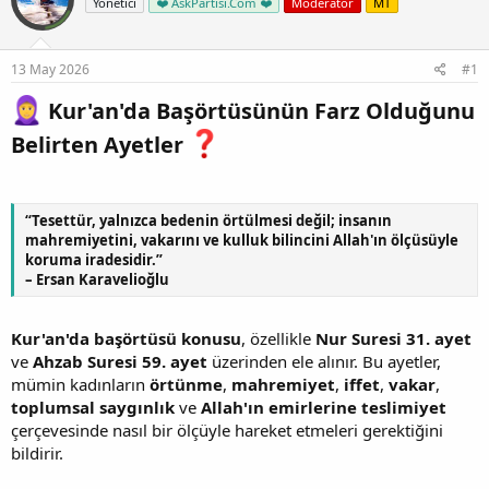
Yönetici
❤️ AskPartisi.Com ❤️
Moderator
MT
13 May 2026
#1
Kur'an'da Başörtüsünün Farz Olduğunu
Belirten Ayetler
“Tesettür, yalnızca bedenin örtülmesi değil; insanın
mahremiyetini, vakarını ve kulluk bilincini Allah'ın ölçüsüyle
koruma iradesidir.”
– Ersan Karavelioğlu
Kur'an'da başörtüsü konusu
, özellikle
Nur Suresi 31. ayet
ve
Ahzab Suresi 59. ayet
üzerinden ele alınır. Bu ayetler,
mümin kadınların
örtünme
,
mahremiyet
,
iffet
,
vakar
,
toplumsal saygınlık
ve
Allah'ın emirlerine teslimiyet
çerçevesinde nasıl bir ölçüyle hareket etmeleri gerektiğini
bildirir.