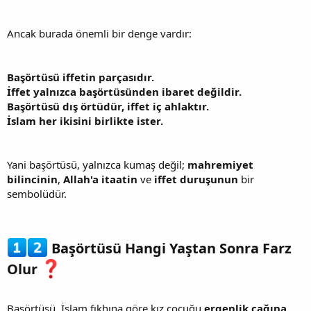
Ancak burada önemli bir denge vardır:
Başörtüsü iffetin parçasıdır.
İffet yalnızca başörtüsünden ibaret değildir.
Başörtüsü dış örtüdür, iffet iç ahlaktır.
İslam her ikisini birlikte ister.
Yani başörtüsü, yalnızca kumaş değil;
mahremiyet
bilincinin
,
Allah'a itaatin
ve
iffet duruşunun
bir
sembolüdür.
Başörtüsü Hangi Yaştan Sonra Farz
Olur
Başörtüsü, İslam fıkhına göre kız çocuğu
ergenlik çağına