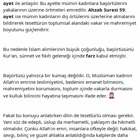
ayet
ile anlaşılır. Bu ayette mümin kadınlara başörtülerini
yakalarının üzerine örtmeleri emredilir.
Ahzab Suresi 59.
ayet
ise mümin kadınların dış örtülerini üzerlerine almalarını
bildirerek tesettürün toplumsal alandaki vakar ve mahremiyet
boyutunu güçlendirir.
Bu nedenle İslam alimlerinin büyük çoğunluğu, başörtüsünü
Kur'an, sünnet ve fıkıh geleneği içinde
farz
kabul etmiştir.
Başörtüsü yalnızca bir kumaş değildir. O, Müslüman kadının
Allah'ın emrine teslimiyetini, bedenini emanet bilmesini,
mahremiyetini korumasını, toplum içinde vakarla durmasını
ve kulluk bilincini hayatına taşımasını ifade eder.
Fakat bu konuyu anlatırken dilin de tesettürlü olması gerekir.
Yani söz de edepli, üslup da merhametli, yaklaşım da hikmetli
olmalıdır. Çünkü Allah'ın emri, insanlara öfkeyle değil; hakikat,
sevgi, bilinç ve güzel ahlakla anlatıldığında kalplerde daha