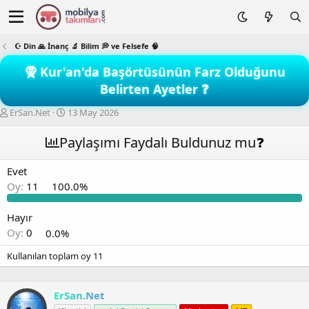
☪️ Din 🙏 İnanç 🔬 Bilim 💭 ve Felsefe 🧠
🧕 Kur'an'da Başörtüsünün Farz Olduğunu
Belirten Ayetler ❓
K
B
ErSan.Net
13 May 2026
o
a
n
ş
Paylaşımı Faydalı Buldunuz mu❓
b
l
u
a
Evet
y
n
Oy:
11
100.0%
u
g
b
ı
a
ç
Hayır
ş
t
Oy:
0
0.0%
l
a
a
r
Kullanılan toplam oy
11
t
i
a
h
n
i
ErSan.Net