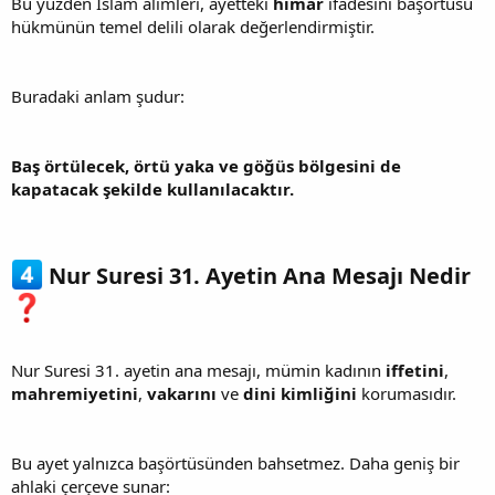
Bu yüzden İslam alimleri, ayetteki
hımâr
ifadesini başörtüsü
hükmünün temel delili olarak değerlendirmiştir.
Buradaki anlam şudur:
Baş örtülecek, örtü yaka ve göğüs bölgesini de
kapatacak şekilde kullanılacaktır.
Nur Suresi 31. Ayetin Ana Mesajı Nedir
Nur Suresi 31. ayetin ana mesajı, mümin kadının
iffetini
,
mahremiyetini
,
vakarını
ve
dini kimliğini
korumasıdır.
Bu ayet yalnızca başörtüsünden bahsetmez. Daha geniş bir
ahlaki çerçeve sunar: