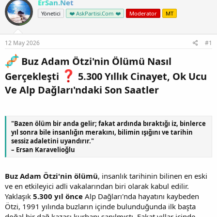
ErSan.Net
Yönetici
❤️ AskPartisi.Com ❤️
Moderator
MT
12 May 2026
#1
Buz Adam Ötzi'nin Ölümü Nasıl
Gerçekleşti
5.300 Yıllık Cinayet, Ok Ucu
Ve Alp Dağları'ndaki Son Saatler​
"Bazen ölüm bir anda gelir; fakat ardında bıraktığı iz, binlerce
yıl sonra bile insanlığın merakını, bilimin ışığını ve tarihin
sessiz adaletini uyandırır."
– Ersan Karavelioğlu
Buz Adam Ötzi'nin ölümü
, insanlık tarihinin bilinen en eski
ve en etkileyici adli vakalarından biri olarak kabul edilir.
Yaklaşık
5.300 yıl önce
Alp Dağları'nda hayatını kaybeden
Ötzi, 1991 yılında buzların içinde bulunduğunda ilk başta
doğal bir dağ kazası kurbanı sanılmıştı. Fakat yıllar içinde