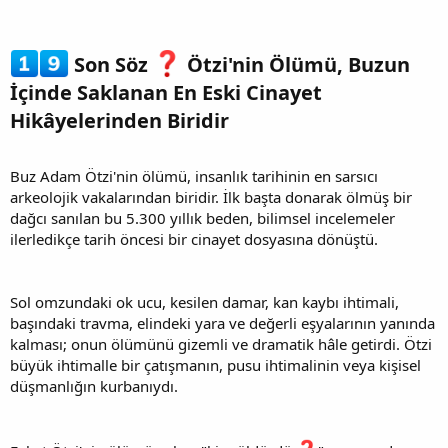
Son Söz
Ötzi'nin Ölümü, Buzun
İçinde Saklanan En Eski Cinayet
Hikâyelerinden Biridir​
Buz Adam Ötzi'nin ölümü, insanlık tarihinin en sarsıcı
arkeolojik vakalarından biridir. İlk başta donarak ölmüş bir
dağcı sanılan bu 5.300 yıllık beden, bilimsel incelemeler
ilerledikçe tarih öncesi bir cinayet dosyasına dönüştü.
Sol omzundaki ok ucu, kesilen damar, kan kaybı ihtimali,
başındaki travma, elindeki yara ve değerli eşyalarının yanında
kalması; onun ölümünü gizemli ve dramatik hâle getirdi. Ötzi
büyük ihtimalle bir çatışmanın, pusu ihtimalinin veya kişisel
düşmanlığın kurbanıydı.