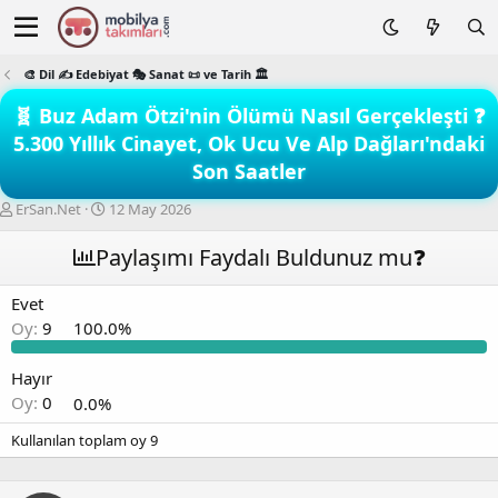
🎨 Dil ✍️ Edebiyat 🎭 Sanat 📜 ve Tarih 🏛️
🧬 Buz Adam Ötzi'nin Ölümü Nasıl Gerçekleşti ❓
5.300 Yıllık Cinayet, Ok Ucu Ve Alp Dağları'ndaki
Son Saatler
K
B
ErSan.Net
12 May 2026
o
a
n
ş
Paylaşımı Faydalı Buldunuz mu❓
b
l
u
a
Evet
y
n
Oy:
9
100.0%
u
g
b
ı
a
ç
Hayır
ş
t
Oy:
0
0.0%
l
a
a
r
Kullanılan toplam oy
9
t
i
a
h
n
i