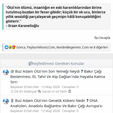
"Ötzi'nin ölümü, insanlığın en eski karanlıklarından birine
tutulmuş buzdan bir fener gibidir; küçük bir ok ucu, binlerce
yıllık sessizliği parçalayarak geçmişin hâlâ konuşabildiğini
gösterir."
– Ersan Karavelioğlu
Cevapla
T
Gonca
,
PaylasirMisiniz.Com
,
KendiniBegenmis .Com
ve 8 diğerleri
e
p
k
i
Keşfedilmesi Gereken Konular
l
🧊 Buz Adam Ötzi'nin Son Yemeği Neydi ❓ Bakır Çağı
e
r
Beslenmesi, Et, Tahıl Ve Alp Dağları'nda Hayatta Kalma
:
Sırrı
Başlatan ErSan.Net
12 May 2026
Cevaplar: 0
🎨 Dil ✍️ Edebiyat 🎭 Sanat 📜 ve Tarih 🏛️
🧬 Buz Adam Ötzi'nin Genetik Kökeni Nedir ❓ DNA
Analizleri, Anadolu Bağlantısı Ve Bakır Çağı Avrupa'sı
Başlatan ErSan.Net
12 May 2026
Cevaplar: 0