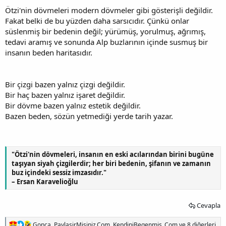
Ötzi'nin dövmeleri modern dövmeler gibi gösterişli değildir.
Fakat belki de bu yüzden daha sarsıcıdır. Çünkü onlar
süslenmiş bir bedenin değil; yürümüş, yorulmuş, ağrımış,
tedavi aramış ve sonunda Alp buzlarının içinde susmuş bir
insanın beden haritasıdır.
Bir çizgi bazen yalnız çizgi değildir.
Bir haç bazen yalnız işaret değildir.
Bir dövme bazen yalnız estetik değildir.
Bazen beden, sözün yetmediği yerde tarih yazar.
"Ötzi'nin dövmeleri, insanın en eski acılarından birini bugüne
taşıyan siyah çizgilerdir; her biri bedenin, şifanın ve zamanın
buz içindeki sessiz imzasıdır."
– Ersan Karavelioğlu
Cevapla
T
Gonca
,
PaylasirMisiniz.Com
,
KendiniBegenmis .Com
ve 8 diğerleri