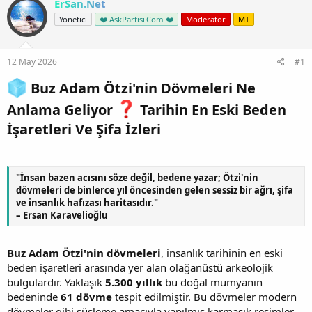
ErSan.Net
Yönetici
❤️ AskPartisi.Com ❤️
Moderator
MT
12 May 2026
#1
Buz Adam Ötzi'nin Dövmeleri Ne
Anlama Geliyor
Tarihin En Eski Beden
İşaretleri Ve Şifa İzleri​
"İnsan bazen acısını söze değil, bedene yazar; Ötzi'nin
dövmeleri de binlerce yıl öncesinden gelen sessiz bir ağrı, şifa
ve insanlık hafızası haritasıdır."
– Ersan Karavelioğlu
Buz Adam Ötzi'nin dövmeleri
, insanlık tarihinin en eski
beden işaretleri arasında yer alan olağanüstü arkeolojik
bulgulardır. Yaklaşık
5.300 yıllık
bu doğal mumyanın
bedeninde
61 dövme
tespit edilmiştir. Bu dövmeler modern
dövmeler gibi süsleme amacıyla yapılmış karmaşık resimler