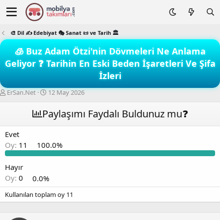
🎨 Dil ✍️ Edebiyat 🎭 Sanat 📜 ve Tarih 🏛️
🧊 Buz Adam Ötzi'nin Dövmeleri Ne Anlama
Geliyor ❓ Tarihin En Eski Beden İşaretleri Ve Şifa
İzleri
K
B
ErSan.Net
12 May 2026
o
a
n
ş
Paylaşımı Faydalı Buldunuz mu❓
b
l
u
a
Evet
y
n
Oy:
11
100.0%
u
g
b
ı
a
ç
Hayır
ş
t
Oy:
0
0.0%
l
a
a
r
Kullanılan toplam oy
11
t
i
a
h
n
i