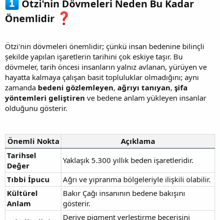
Ötzi'nin Dövmeleri Neden Bu Kadar
Önemlidir
Ötzi'nin dövmeleri önemlidir; çünkü insan bedenine bilinçli
şekilde yapılan işaretlerin tarihini çok eskiye taşır. Bu
dövmeler, tarih öncesi insanların yalnız avlanan, yürüyen ve
hayatta kalmaya çalışan basit topluluklar olmadığını; aynı
zamanda
bedeni gözlemleyen
,
ağrıyı tanıyan
,
şifa
yöntemleri geliştiren
ve bedene anlam yükleyen insanlar
olduğunu gösterir.
Önemli Nokta
Açıklama
Tarihsel
Yaklaşık 5.300 yıllık beden işaretleridir.
Değer
Tıbbi İpucu
Ağrı ve yıpranma bölgeleriyle ilişkili olabilir.
Kültürel
Bakır Çağı insanının bedene bakışını
Anlam
gösterir.
Deriye pigment yerleştirme becerisini