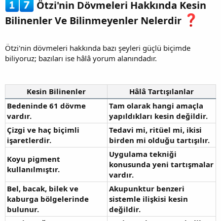
Ötzi'nin Dövmeleri Hakkında Kesin
Bilinenler Ve Bilinmeyenler Nelerdir
Ötzi'nin dövmeleri hakkında bazı şeyleri güçlü biçimde
biliyoruz; bazıları ise hâlâ yorum alanındadır.
Kesin Bilinenler
Hâlâ Tartışılanlar
Bedeninde 61 dövme
Tam olarak hangi amaçla
vardır.
yapıldıkları kesin değildir.
Çizgi ve haç biçimli
Tedavi mi, ritüel mi, ikisi
işaretlerdir.
birden mi olduğu tartışılır.
Uygulama tekniği
Koyu pigment
konusunda yeni tartışmalar
kullanılmıştır.
vardır.
Bel, bacak, bilek ve
Akupunktur benzeri
kaburga bölgelerinde
sistemle ilişkisi kesin
bulunur.
değildir.