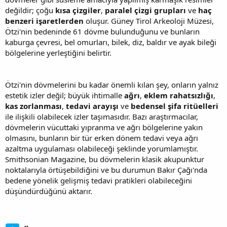
değildir; çoğu
kısa çizgiler
,
paralel çizgi grupları
ve
haç
benzeri işaretlerden
oluşur. Güney Tirol Arkeoloji Müzesi,
Ötzi'nin bedeninde 61 dövme bulunduğunu ve bunların
kaburga çevresi, bel omurları, bilek, diz, baldır ve ayak bileği
bölgelerine yerleştiğini belirtir.
Ötzi'nin dövmelerini bu kadar önemli kılan şey, onların yalnız
estetik izler değil; büyük ihtimalle
ağrı
,
eklem rahatsızlığı
,
kas zorlanması
,
tedavi arayışı
ve
bedensel şifa ritüelleri
ile ilişkili olabilecek izler taşımasıdır. Bazı araştırmacılar,
dövmelerin vücuttaki yıpranma ve ağrı bölgelerine yakın
olmasını, bunların bir tür erken dönem tedavi veya ağrı
azaltma uygulaması olabileceği şeklinde yorumlamıştır.
Smithsonian Magazine, bu dövmelerin klasik akupunktur
noktalarıyla örtüşebildiğini ve bu durumun Bakır Çağı'nda
bedene yönelik gelişmiş tedavi pratikleri olabileceğini
düşündürdüğünü aktarır.