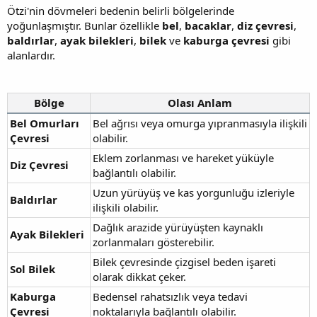
Ötzi'nin dövmeleri bedenin belirli bölgelerinde
yoğunlaşmıştır. Bunlar özellikle
bel
,
bacaklar
,
diz çevresi
,
baldırlar
,
ayak bilekleri
,
bilek
ve
kaburga çevresi
gibi
alanlardır.
Bölge
Olası Anlam
Bel Omurları
Bel ağrısı veya omurga yıpranmasıyla ilişkili
Çevresi
olabilir.
Eklem zorlanması ve hareket yüküyle
Diz Çevresi
bağlantılı olabilir.
Uzun yürüyüş ve kas yorgunluğu izleriyle
Baldırlar
ilişkili olabilir.
Dağlık arazide yürüyüşten kaynaklı
Ayak Bilekleri
zorlanmaları gösterebilir.
Bilek çevresinde çizgisel beden işareti
Sol Bilek
olarak dikkat çeker.
Kaburga
Bedensel rahatsızlık veya tedavi
Çevresi
noktalarıyla bağlantılı olabilir.