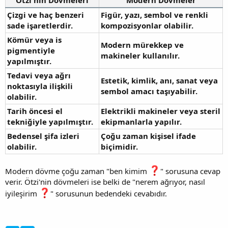
Ötzi'nin Dövmeleri
Modern Dövmeler
Çizgi ve haç benzeri
Figür, yazı, sembol ve renkli
sade işaretlerdir.
kompozisyonlar olabilir.
Kömür veya is
Modern mürekkep ve
pigmentiyle
makineler kullanılır.
yapılmıştır.
Tedavi veya ağrı
Estetik, kimlik, anı, sanat veya
noktasıyla ilişkili
sembol amacı taşıyabilir.
olabilir.
Tarih öncesi el
Elektrikli makineler veya steril
tekniğiyle yapılmıştır.
ekipmanlarla yapılır.
Bedensel şifa izleri
Çoğu zaman kişisel ifade
olabilir.
biçimidir.
Modern dövme çoğu zaman "ben kimim
" sorusuna cevap
verir. Ötzi'nin dövmeleri ise belki de "nerem ağrıyor, nasıl
iyileşirim
" sorusunun bedendeki cevabıdır.