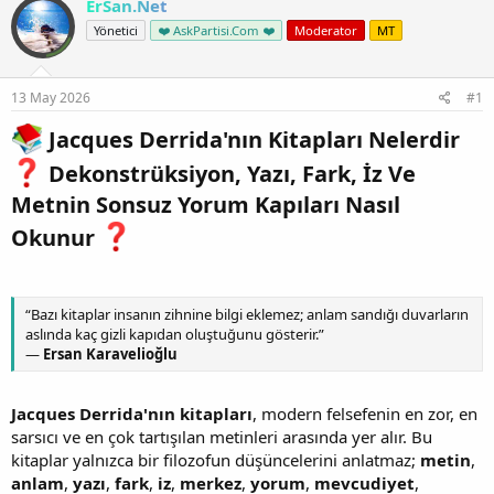
ErSan.Net
Yönetici
❤️ AskPartisi.Com ❤️
Moderator
MT
13 May 2026
#1
Jacques Derrida'nın Kitapları Nelerdir
Dekonstrüksiyon, Yazı, Fark, İz Ve
Metnin Sonsuz Yorum Kapıları Nasıl
Okunur
“Bazı kitaplar insanın zihnine bilgi eklemez; anlam sandığı duvarların
aslında kaç gizli kapıdan oluştuğunu gösterir.”
—
Ersan Karavelioğlu
Jacques Derrida'nın kitapları
, modern felsefenin en zor, en
sarsıcı ve en çok tartışılan metinleri arasında yer alır. Bu
kitaplar yalnızca bir filozofun düşüncelerini anlatmaz;
metin
,
anlam
,
yazı
,
fark
,
iz
,
merkez
,
yorum
,
mevcudiyet
,