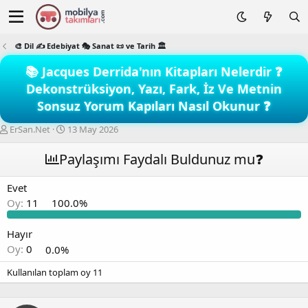
🎨 Dil ✍️ Edebiyat 🎭 Sanat 📜 ve Tarih 🏛️
📚 Jacques Derrida'nın Kitapları Nelerdir ❓
Dekonstrüksiyon, Yazı, Fark, İz Ve Metnin
Sonsuz Yorum Kapıları Nasıl Okunur ❓
K
B
ErSan.Net
13 May 2026
o
a
n
ş
Paylaşımı Faydalı Buldunuz mu❓
b
l
u
a
Evet
y
n
Oy:
11
100.0%
u
g
b
ı
a
ç
Hayır
ş
t
Oy:
0
0.0%
l
a
a
r
Kullanılan toplam oy
11
t
i
a
h
n
i