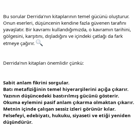
Bu sorular Derrida'nın kitaplarının temel gücünü oluşturur.
Onun eserleri, düşüncenin kendine fazla güvenen tarafını
yavaşlatır. Bir kavramı kullandığımızda, o kavramın tarihini,
gölgesini, karşıtını, dışladığını ve içindeki çatlağı da fark
etmeye çağırır.
Derrida'nın kitapları önemlidir çünkü:
Sabit anlam fikrini sorgular.
Batı metafiziğinin temel hiyerarşilerini açığa çıkarır.
Yazının düşüncedeki bastırılmış gücünü gösterir.
Okuma eylemini pasif anlam çıkarma olmaktan çıkarır.
Metnin içinde çalışan sessiz izleri görünür kılar.
Felsefeyi, edebiyatı, hukuku, siyaseti ve etiği yeniden
düşündürür.