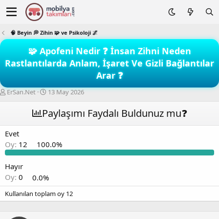
🧠 Beyin 💭 Zihin 🧩 ve Psikoloji 🌌
🧩 Apofeni Nedir ❓ İnsan Zihni Neden
Rastlantılarda Anlam, İşaret Ve Gizli Bağlantılar
Arar ❓
K
B
ErSan.Net
13 May 2026
o
a
n
ş
Paylaşımı Faydalı Buldunuz mu❓
b
l
u
a
Evet
y
n
Oy:
12
100.0%
u
g
b
ı
a
ç
Hayır
ş
t
Oy:
0
0.0%
l
a
a
r
Kullanılan toplam oy
12
t
i
a
h
n
i