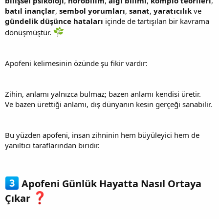
bilişsel psikoloji
,
nörobilim
,
algı bilimi
,
komplo teorileri
,
batıl inançlar
,
sembol yorumları
,
sanat
,
yaratıcılık
ve
gündelik düşünce hataları
içinde de tartışılan bir kavrama
dönüşmüştür.
Apofeni kelimesinin özünde şu fikir vardır:
Zihin, anlamı yalnızca bulmaz; bazen anlamı kendisi üretir.
Ve bazen ürettiği anlamı, dış dünyanın kesin gerçeği sanabilir.
Bu yüzden apofeni, insan zihninin hem büyüleyici hem de
yanıltıcı taraflarından biridir.
Apofeni Günlük Hayatta Nasıl Ortaya
Çıkar