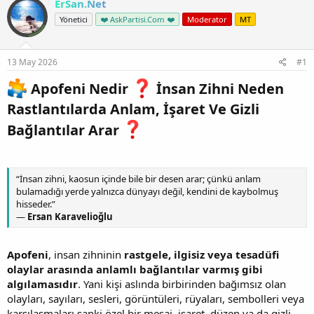
ErSan.Net
Yönetici
❤️ AskPartisi.Com ❤️
Moderator
MT
13 May 2026
#1
Apofeni Nedir
İnsan Zihni Neden
Rastlantılarda Anlam, İşaret Ve Gizli
Bağlantılar Arar
“İnsan zihni, kaosun içinde bile bir desen arar; çünkü anlam
bulamadığı yerde yalnızca dünyayı değil, kendini de kaybolmuş
hisseder.”
—
Ersan Karavelioğlu
Apofeni
, insan zihninin
rastgele, ilgisiz veya tesadüfi
olaylar arasında anlamlı bağlantılar varmış gibi
algılamasıdır
. Yani kişi aslında birbirinden bağımsız olan
olayları, sayıları, sesleri, görüntüleri, rüyaları, sembolleri veya
karşılaşmaları sanki özel bir mesaj, işaret, düzen ya da gizli