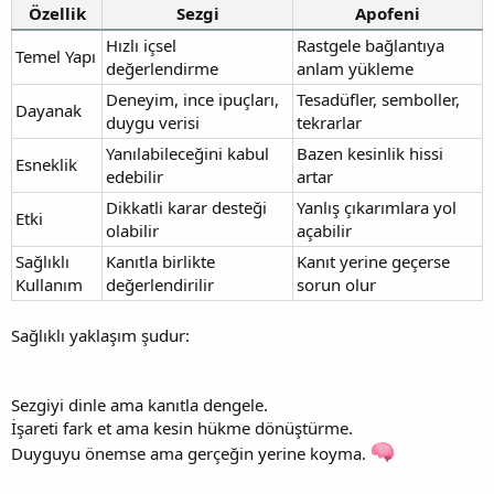
Özellik
Sezgi
Apofeni
Hızlı içsel
Rastgele bağlantıya
Temel Yapı
değerlendirme
anlam yükleme
Deneyim, ince ipuçları,
Tesadüfler, semboller,
Dayanak
duygu verisi
tekrarlar
Yanılabileceğini kabul
Bazen kesinlik hissi
Esneklik
edebilir
artar
Dikkatli karar desteği
Yanlış çıkarımlara yol
Etki
olabilir
açabilir
Sağlıklı
Kanıtla birlikte
Kanıt yerine geçerse
Kullanım
değerlendirilir
sorun olur
Sağlıklı yaklaşım şudur:
Sezgiyi dinle ama kanıtla dengele.
İşareti fark et ama kesin hükme dönüştürme.
Duyguyu önemse ama gerçeğin yerine koyma.