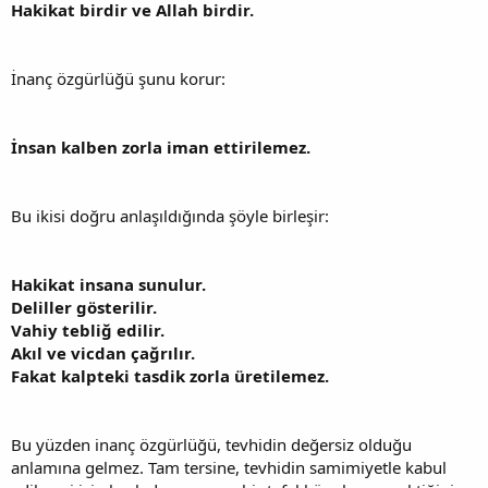
Hakikat birdir ve Allah birdir.
İnanç özgürlüğü şunu korur:
İnsan kalben zorla iman ettirilemez.
Bu ikisi doğru anlaşıldığında şöyle birleşir:
Hakikat insana sunulur.
Deliller gösterilir.
Vahiy tebliğ edilir.
Akıl ve vicdan çağrılır.
Fakat kalpteki tasdik zorla üretilemez.
Bu yüzden inanç özgürlüğü, tevhidin değersiz olduğu
anlamına gelmez. Tam tersine, tevhidin samimiyetle kabul