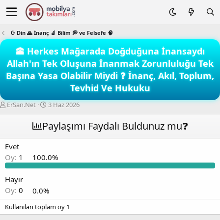
☪️ Din 🙏 İnanç 🔬 Bilim 💭 ve Felsefe 🧠
🕋 Herkes Mağarada Doğduğuna İnansaydı
Allah'ın Tek Oluşuna İnanmak Zorunluluğu Tek
Başına Yasa Olabilir Miydi ❓ İnanç, Akıl, Toplum,
Tevhid Ve Hukuku
K
B
ErSan.Net
3 Haz 2026
o
a
n
ş
Paylaşımı Faydalı Buldunuz mu❓
b
l
u
a
Evet
y
n
Oy:
1
100.0%
u
g
b
ı
a
ç
Hayır
ş
t
Oy:
0
0.0%
l
a
a
r
Kullanılan toplam oy
1
t
i
a
h