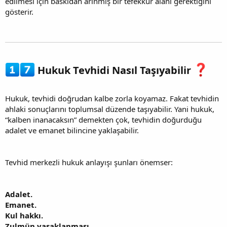
edilmesi için baskıdan arınmış bir tefekkür alanı gerektiğini
gösterir.
Hukuk Tevhidi Nasıl Taşıyabilir
Hukuk, tevhidi doğrudan kalbe zorla koyamaz. Fakat tevhidin
ahlaki sonuçlarını toplumsal düzende taşıyabilir. Yani hukuk,
“kalben inanacaksın” demekten çok, tevhidin doğurduğu
adalet ve emanet bilincine yaklaşabilir.
Tevhid merkezli hukuk anlayışı şunları önemser:
Adalet.
Emanet.
Kul hakkı.
Zulmün yasaklanması.