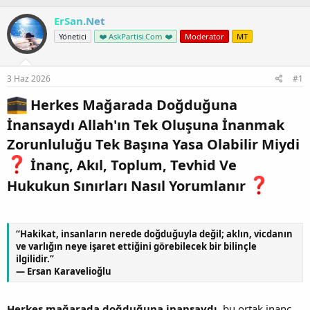
n
i
ErSan.Net
Yönetici
❤️ AskPartisi.Com ❤️
Moderator
MT
3 Haz 2026
#1
Herkes Mağarada Doğduğuna
İnansaydı Allah'ın Tek Oluşuna İnanmak
Zorunluluğu Tek Başına Yasa Olabilir Miydi
İnanç, Akıl, Toplum, Tevhid Ve
Hukukun Sınırları Nasıl Yorumlanır
“Hakikat, insanların nerede doğduğuyla değil; aklın, vicdanın
ve varlığın neye işaret ettiğini görebilecek bir bilinçle
ilgilidir.”
— Ersan Karavelioğlu
Herkes mağarada doğduğuna inansaydı
, bu ortak inanç