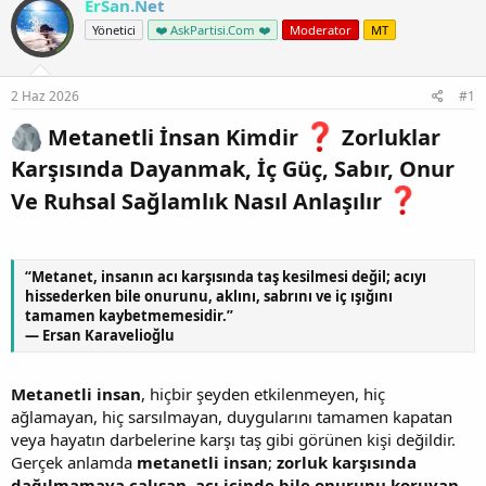
ErSan.Net
Yönetici
❤️ AskPartisi.Com ❤️
Moderator
MT
2 Haz 2026
#1
Metanetli İnsan Kimdir
Zorluklar
Karşısında Dayanmak, İç Güç, Sabır, Onur
Ve Ruhsal Sağlamlık Nasıl Anlaşılır
“Metanet, insanın acı karşısında taş kesilmesi değil; acıyı
hissederken bile onurunu, aklını, sabrını ve iç ışığını
tamamen kaybetmemesidir.”
— Ersan Karavelioğlu
Metanetli insan
, hiçbir şeyden etkilenmeyen, hiç
ağlamayan, hiç sarsılmayan, duygularını tamamen kapatan
veya hayatın darbelerine karşı taş gibi görünen kişi değildir.
Gerçek anlamda
metanetli insan
;
zorluk karşısında
dağılmamaya çalışan
,
acı içinde bile onurunu koruyan
,