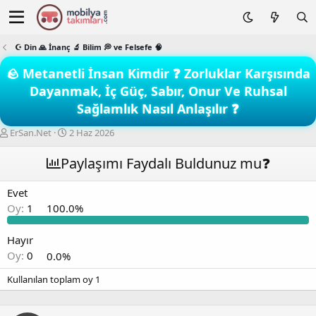
☪️ Din 🙏 İnanç 🔬 Bilim 💭 ve Felsefe 🧠
🪨 Metanetli İnsan Kimdir ❓ Zorluklar Karşısında
Dayanmak, İç Güç, Sabır, Onur Ve Ruhsal
Sağlamlık Nasıl Anlaşılır ❓
K
B
ErSan.Net
2 Haz 2026
o
a
n
ş
Paylaşımı Faydalı Buldunuz mu❓
b
l
u
a
Evet
y
n
Oy:
1
100.0%
u
g
b
ı
a
ç
Hayır
ş
t
Oy:
0
0.0%
l
a
a
r
Kullanılan toplam oy
1
t
i
a
h
n
i