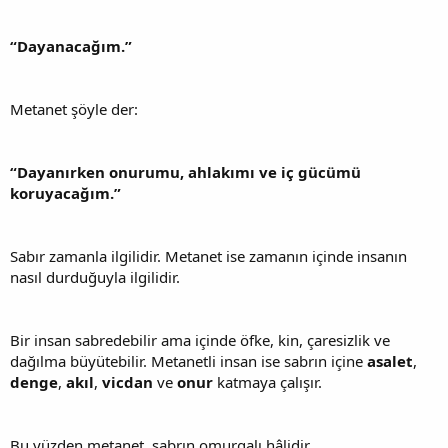
“Dayanacağım.”
Metanet şöyle der:
“Dayanırken onurumu, ahlakımı ve iç gücümü
koruyacağım.”
Sabır zamanla ilgilidir. Metanet ise zamanın içinde insanın
nasıl durduğuyla ilgilidir.
Bir insan sabredebilir ama içinde öfke, kin, çaresizlik ve
dağılma büyütebilir. Metanetli insan ise sabrın içine
asalet
,
denge
,
akıl
,
vicdan
ve
onur
katmaya çalışır.
Bu yüzden metanet, sabrın omurgalı hâlidir.