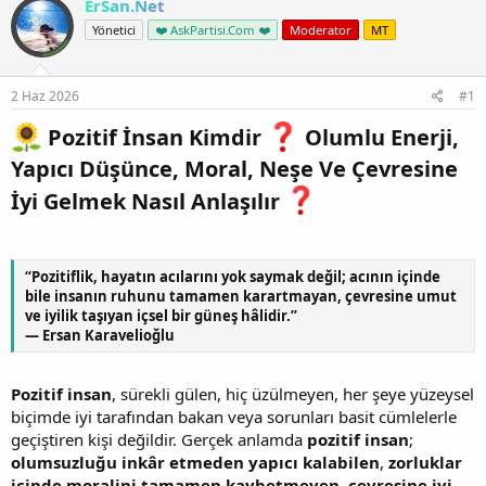
ErSan.Net
Yönetici
❤️ AskPartisi.Com ❤️
Moderator
MT
2 Haz 2026
#1
Pozitif İnsan Kimdir
Olumlu Enerji,
Yapıcı Düşünce, Moral, Neşe Ve Çevresine
İyi Gelmek Nasıl Anlaşılır
“Pozitiflik, hayatın acılarını yok saymak değil; acının içinde
bile insanın ruhunu tamamen karartmayan, çevresine umut
ve iyilik taşıyan içsel bir güneş hâlidir.”
— Ersan Karavelioğlu
Pozitif insan
, sürekli gülen, hiç üzülmeyen, her şeye yüzeysel
biçimde iyi tarafından bakan veya sorunları basit cümlelerle
geçiştiren kişi değildir. Gerçek anlamda
pozitif insan
;
olumsuzluğu inkâr etmeden yapıcı kalabilen
,
zorluklar
içinde moralini tamamen kaybetmeyen
,
çevresine iyi