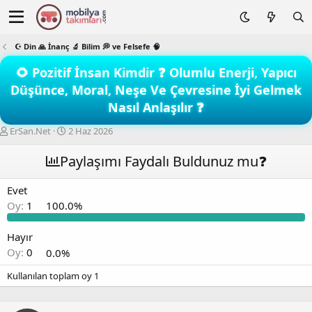
☪️ Din 🙏 İnanç 🔬 Bilim 💭 ve Felsefe 🧠
🌻 Pozitif İnsan Kimdir ❓ Olumlu Enerji, Yapıcı
Düşünce, Moral, Neşe Ve Çevresine İyi Gelmek
Nasıl Anlaşılır ❓
K
B
ErSan.Net
2 Haz 2026
o
a
n
ş
Paylaşımı Faydalı Buldunuz mu❓
b
l
u
a
Evet
y
n
Oy:
1
100.0%
u
g
b
ı
a
ç
Hayır
ş
t
Oy:
0
0.0%
l
a
a
r
Kullanılan toplam oy
1
t
i
a
h
n
i