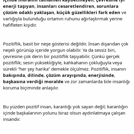
enerji taşıyan
,
insanları cesaretlendiren
,
sorunlara
çözüm odaklı yaklaşan
,
küçük güzellikleri fark eden
ve
varlığıyla bulunduğu ortamın ruhunu ağırlaştırmak yerine
hafifleten kişidir.
Pozitiflik, basit bir neşe gösterisi değildir. İnsan dışarıdan çok
neşeli görünüp içeride yorgun olabilir. Ya da sessiz biri,
çevresine çok derin bir pozitiflik taşıyabilir. Çünkü gerçek
pozitiflik; sesin yüksekliğiyle, kahkahanın çokluğuyla veya
sürekli “her şey harika” demekle ölçülmez. Pozitiflik, insanın
bakışında
,
dilinde
,
çözüm arayışında
,
enerjisinde
,
başkasına verdiği moralde
ve zor zamanlarda bile insanlığı
koruma biçiminde anlaşılır.
Bu yüzden pozitif insan, karanlığı yok sayan değil; karanlığın
içinde başkalarının yolunu biraz olsun aydınlatmaya çalışan
insandır.