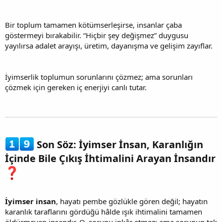
Bir toplum tamamen kötümserleşirse, insanlar çaba
göstermeyi bırakabilir. “Hiçbir şey değişmez” duygusu
yayılırsa adalet arayışı, üretim, dayanışma ve gelişim zayıflar.
İyimserlik toplumun sorunlarını çözmez; ama sorunları
çözmek için gereken iç enerjiyi canlı tutar.
Son Söz: İyimser İnsan, Karanlığın
İçinde Bile Çıkış İhtimalini Arayan İnsandır
İyimser insan
, hayatı pembe gözlükle gören değil; hayatın
karanlık taraflarını gördüğü hâlde ışık ihtimalini tamamen
öldürmeyen insandır. O, sorunu inkâr etmez; ama sorunun tek