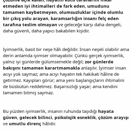
etmeden iyi ihtimalleri de fark eden
,
umudunu
tamamen kaybetmeyen
,
olumsuzluklar içinde olumlu
bir çıkış yolu arayan
,
karamsarlığın insanı felç eden
tarafına teslim olmayan
ve geleceğe karşı daha dengeli,
daha güvenli, daha yapıcı bakabilen kişidir.
İyimserlik, basit bir neşe hâli değildir. İnsan neşeli olabilir ama
derin anlamda iyimser olmayabilir. Çünkü gerçek iyimserlik,
yalnız iyi günlerde gülümsemekle değil;
zor günlerde
bakışını tamamen karartmamakla
anlaşılır. İyimser insan
acıyı yok saymaz; ama acıyı hayatın tek hakikati hâline de
getirmez. Kayıpları görür; ama yeni başlangıçların ihtimalini
de büsbütün reddetmez. Başarısızlığı yaşar; ama kendini
tamamen bitmiş saymaz.
Bu yüzden iyimserlik, insanın ruhunda taşıdığı
hayata
güven
,
gelecek bilinci
,
psikolojik esneklik
,
çözüm arayışı
ve
umutlu direnç
hâlidir.