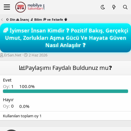
☪️ Din 🙏 İnanç 🔬 Bilim 💭 ve Felsefe 🧠
🌈 İyimser İnsan Kimdir ❓ Pozitif Bakış, Gerçekçi
Umut, Zorlukları Aşma Gücü Ve Hayata Güven
Nasıl Anlaşılır ❓
K
B
ErSan.Net
2 Haz 2026
o
a
n
ş
Paylaşımı Faydalı Buldunuz mu❓
b
l
u
a
Evet
y
n
Oy:
1
100.0%
u
g
b
ı
a
ç
Hayır
ş
t
Oy:
0
0.0%
l
a
a
r
Kullanılan toplam oy
1
t
i
a
h
n
i