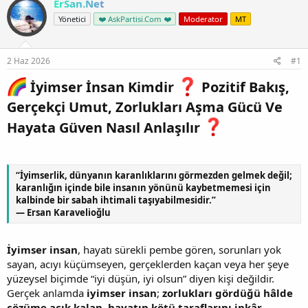
ErSan.Net
Yönetici
❤️ AskPartisi.Com ❤️
Moderator
MT
2 Haz 2026
#1
İyimser İnsan Kimdir
Pozitif Bakış,
Gerçekçi Umut, Zorlukları Aşma Gücü Ve
Hayata Güven Nasıl Anlaşılır
“İyimserlik, dünyanın karanlıklarını görmezden gelmek değil;
karanlığın içinde bile insanın yönünü kaybetmemesi için
kalbinde bir sabah ihtimali taşıyabilmesidir.”
— Ersan Karavelioğlu
İyimser insan
, hayatı sürekli pembe gören, sorunları yok
sayan, acıyı küçümseyen, gerçeklerden kaçan veya her şeye
yüzeysel biçimde “iyi düşün, iyi olsun” diyen kişi değildir.
Gerçek anlamda
iyimser insan
;
zorlukları gördüğü hâlde
çözüme açık kalan
,
hayatın kötü taraflarını inkâr