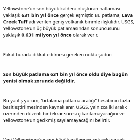
Yellowstone'un son büyük kaldera oluşturan patlaması
yaklaşık
631 bin yıl önce
gerçekleşmiştir. Bu patlama,
Lava
Creek Tuff
adı verilen geniş volkanik birimle ilişkilidir. USGS,
Yellowstone'un üç büyük patlamasından sonuncusunu
yaklaşık
0,631 milyon yıl önce
olarak verir.
Fakat burada dikkat edilmesi gereken nokta şudur:
Son büyük patlama 631 bin yıl önce oldu diye bugün
yenisi olmak zorunda değildir.
Bu yanlış yorum, “ortalama patlama aralığı” hesabının fazla
basitleştirilmesinden kaynaklanır. USGS, yalnızca iki aralık
üzerinden düzenli bir tekrar süresi çıkarılamayacağını ve
Yellowstone'un gecikmiş sayılamayacağını belirtir.
Yani Yellowstone'un son büyük patlaması çok eski ve çok