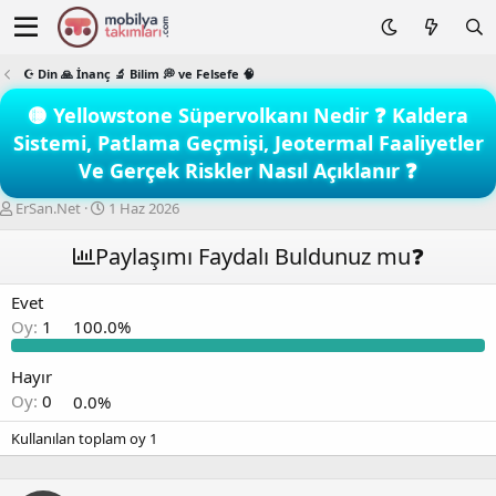
☪️ Din 🙏 İnanç 🔬 Bilim 💭 ve Felsefe 🧠
🟡 Yellowstone Süpervolkanı Nedir ❓ Kaldera
Sistemi, Patlama Geçmişi, Jeotermal Faaliyetler
Ve Gerçek Riskler Nasıl Açıklanır ❓
K
B
ErSan.Net
1 Haz 2026
o
a
n
ş
Paylaşımı Faydalı Buldunuz mu❓
b
l
u
a
Evet
y
n
Oy:
1
100.0%
u
g
b
ı
a
ç
Hayır
ş
t
Oy:
0
0.0%
l
a
a
r
Kullanılan toplam oy
1
t
i
a
h
n
i