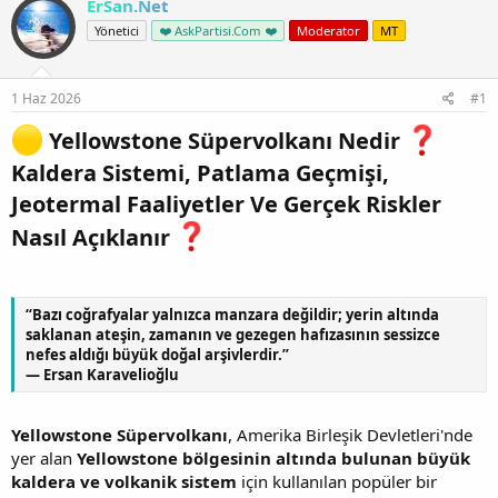
ErSan.Net
Yönetici
❤️ AskPartisi.Com ❤️
Moderator
MT
1 Haz 2026
#1
Yellowstone Süpervolkanı Nedir
Kaldera Sistemi, Patlama Geçmişi,
Jeotermal Faaliyetler Ve Gerçek Riskler
Nasıl Açıklanır
“Bazı coğrafyalar yalnızca manzara değildir; yerin altında
saklanan ateşin, zamanın ve gezegen hafızasının sessizce
nefes aldığı büyük doğal arşivlerdir.”
— Ersan Karavelioğlu
Yellowstone Süpervolkanı
, Amerika Birleşik Devletleri'nde
yer alan
Yellowstone bölgesinin altında bulunan büyük
kaldera ve volkanik sistem
için kullanılan popüler bir