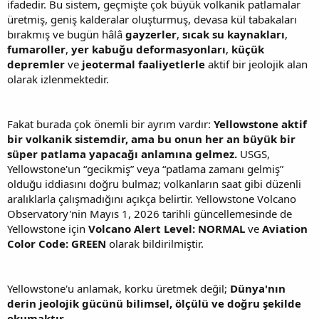
ifadedir. Bu sistem, geçmişte çok büyük volkanik patlamalar
üretmiş, geniş kalderalar oluşturmuş, devasa kül tabakaları
bırakmış ve bugün hâlâ
gayzerler
,
sıcak su kaynakları
,
fumaroller
,
yer kabuğu deformasyonları
,
küçük
depremler
ve
jeotermal faaliyetlerle
aktif bir jeolojik alan
olarak izlenmektedir.
Fakat burada çok önemli bir ayrım vardır:
Yellowstone aktif
bir volkanik sistemdir, ama bu onun her an büyük bir
süper patlama yapacağı anlamına gelmez.
USGS,
Yellowstone'un “gecikmiş” veya “patlama zamanı gelmiş”
olduğu iddiasını doğru bulmaz; volkanların saat gibi düzenli
aralıklarla çalışmadığını açıkça belirtir. Yellowstone Volcano
Observatory'nin Mayıs 1, 2026 tarihli güncellemesinde de
Yellowstone için
Volcano Alert Level: NORMAL
ve
Aviation
Color Code: GREEN
olarak bildirilmiştir.
Yellowstone'u anlamak, korku üretmek değil;
Dünya'nın
derin jeolojik gücünü bilimsel, ölçülü ve doğru şekilde
okumaktır.