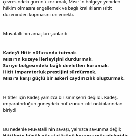
çevresindeki gücünü korumak, Mısır'ın bölgeye yeniden
hâkim olmasını engellemek ve bağlı krallıkların Hitit
düzeninden kopmasını önlemekti.
Muvatalli'nin amaçları şunlardı:
Kadeş'i Hitit nüfuzunda tutmak.
Mısır'ın kuzeye ilerleyişini durdurmak.
Suriye bölgesindeki bağlı devletleri korumak.
Hitit imparatorluk prestijini sürdürmek.
Mısır'a karşı güçlü bir askerî caydırıcılık oluşturmak.
Hititler için Kadeş yalnızca bir sınır şehri değildi. Kadeş,
imparatorluğun güneydeki nüfuzunun kilit noktalarından
biriydi.
Bu nedenle Muvatalli'nin savaşı, yalnızca savunma değil;
Hititlerin büyük güç statüsünü koruma mücadelesidir.