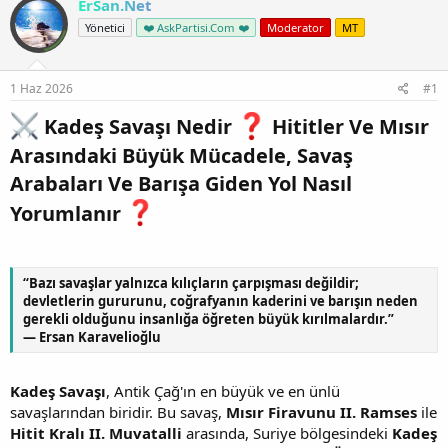
ErSan.Net
Yönetici
❤️ AskPartisi.Com ❤️
Moderator
MT
1 Haz 2026
#1
Kadeş Savaşı Nedir
Hititler Ve Mısır
Arasındaki Büyük Mücadele, Savaş
Arabaları Ve Barışa Giden Yol Nasıl
Yorumlanır
“Bazı savaşlar yalnızca kılıçların çarpışması değildir;
devletlerin gururunu, coğrafyanın kaderini ve barışın neden
gerekli olduğunu insanlığa öğreten büyük kırılmalardır.”
— Ersan Karavelioğlu
Kadeş Savaşı
, Antik Çağ'ın en büyük ve en ünlü
savaşlarından biridir. Bu savaş,
Mısır Firavunu II. Ramses
ile
Hitit Kralı II. Muvatalli
arasında, Suriye bölgesindeki
Kadeş