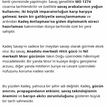
kenti çevresinde yapılmıştır. Savaş genellikle
MÖ 1274
civarına tarihlendirilir ve özellikle
savaş arabalarının yoğun
kullanımı
,
iki büyük imparatorluğun karşı karşıya
gelmesi
,
kesin bir galibiyetle sonuçlanmaması
ve
ardından
Kadeş Antlaşması'na giden diplomatik süreci
hazırlaması
bakımından dünya tarihinde özel bir yere
sahiptir.
Kadeş Savaşı'nı sadece bir meydan savaşı olarak görmek eksik
olur. Bu savaş,
Anadolu merkezli Hitit gücü
ile
Nil
merkezli Mısır gücünün
Yakın Doğu üzerindeki hâkimiyet
mücadelesidir. Bir yanda Mısır'ın kuzeye doğru genişleme
arzusu, diğer yanda Hititlerin Suriye ve Levant üzerindeki
nüfuzunu koruma iradesi vardır.
Bu yüzden Kadeş, yalnızca bir şehir adı değildir. Kadeş,
gücün
sınırını
,
propagandanın etkisini
,
savaş teknolojisinin
önemini
ve
barışın akılcı zorunluluğunu
gösteren büyük
bir tarih sahnesidir.