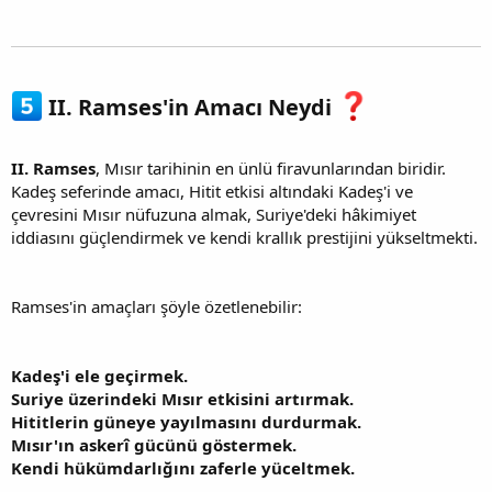
II. Ramses'in Amacı Neydi
II. Ramses
, Mısır tarihinin en ünlü firavunlarından biridir.
Kadeş seferinde amacı, Hitit etkisi altındaki Kadeş'i ve
çevresini Mısır nüfuzuna almak, Suriye'deki hâkimiyet
iddiasını güçlendirmek ve kendi krallık prestijini yükseltmekti.
Ramses'in amaçları şöyle özetlenebilir:
Kadeş'i ele geçirmek.
Suriye üzerindeki Mısır etkisini artırmak.
Hititlerin güneye yayılmasını durdurmak.
Mısır'ın askerî gücünü göstermek.
Kendi hükümdarlığını zaferle yüceltmek.