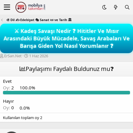
🎨 Dil ✍️ Edebiyat 🎭 Sanat 📜 ve Tarih 🏛️
⚔️ Kadeş Savaşı Nedir ❓ Hititler Ve Mısır
Arasındaki Büyük Mücadele, Savaş Arabaları Ve
Barışa Giden Yol Nasıl Yorumlanır ❓
K
B
ErSan.Net
1 Haz 2026
o
a
n
ş
Paylaşımı Faydalı Buldunuz mu❓
b
l
u
a
Evet
y
n
Oy:
2
100.0%
u
g
b
ı
a
ç
Hayır
ş
t
Oy:
0
0.0%
l
a
a
r
Kullanılan toplam oy
2
t
i
a
h
n
i