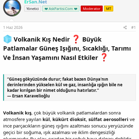
ErSan.Net
Yönetici
❤️ AskPartisi.Com ❤️
Moderator
MT
1 Haz 2026
#1
Volkanik Kış Nedir
Büyük
Patlamalar Güneş Işığını, Sıcaklığı, Tarımı
Ve İnsan Yaşamını Nasıl Etkiler
“Güneş gökyüzünde durur; fakat bazen Dünya'nın
derinlerinden yükselen kül ve gaz, insanlığa ışığın bile ne
kadar kırılgan bir nimet olduğunu hatırlatır.”
— Ersan Karavelioğlu
Volkanik kış
, çok büyük volkanik patlamalardan sonra
atmosfere yayılan
kül
,
kükürt dioksit
,
sülfat aerosolleri
ve
ince parçacıkların güneş ışığını azaltması sonucu yeryüzünde
geçici bir soğuma, ışık azalması ve iklim dengesizliği
oluşmasıdır. Bu olay, sıradan bir soğuk hava dalgası değildir.