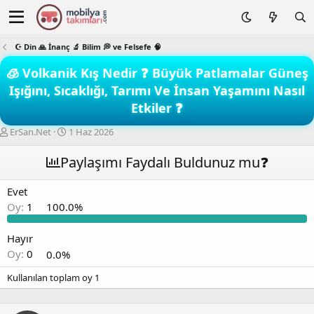
☪️ Din 🙏 İnanç 🔬 Bilim 💭 ve Felsefe 🧠
🧊 Volkanik Kış Nedir ❓ Büyük Patlamalar Güneş
Işığını, Sıcaklığı, Tarımı Ve İnsan Yaşamını Nasıl
Etkiler ❓
K
B
ErSan.Net
1 Haz 2026
o
a
n
ş
Paylaşımı Faydalı Buldunuz mu❓
b
l
u
a
Evet
y
n
Oy:
1
100.0%
u
g
b
ı
a
ç
Hayır
ş
t
Oy:
0
0.0%
l
a
a
r
Kullanılan toplam oy
1
t
i
a
h
n
i