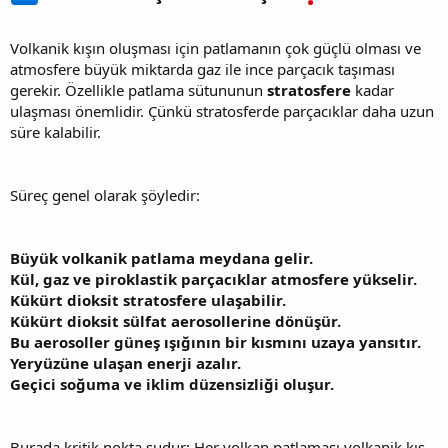
Volkanik kışın oluşması için patlamanın çok güçlü olması ve
atmosfere büyük miktarda gaz ile ince parçacık taşıması
gerekir. Özellikle patlama sütununun
stratosfere
kadar
ulaşması önemlidir. Çünkü stratosferde parçacıklar daha uzun
süre kalabilir.
Süreç genel olarak şöyledir:
Büyük volkanik patlama meydana gelir.
Kül, gaz ve piroklastik parçacıklar atmosfere yükselir.
Kükürt dioksit stratosfere ulaşabilir.
Kükürt dioksit sülfat aerosollerine dönüşür.
Bu aerosoller güneş ışığının bir kısmını uzaya yansıtır.
Yeryüzüne ulaşan enerji azalır.
Geçici soğuma ve iklim düzensizliği oluşur.
Burada kritik nokta şudur: Her volkan patlaması volkanik kış