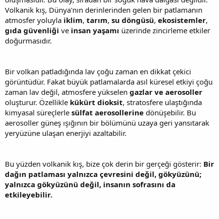
Volkanik kış, Dünya'nın derinlerinden gelen bir patlamanın
atmosfer yoluyla
iklim
,
tarım
,
su döngüsü
,
ekosistemler
,
gıda güvenliği
ve
insan yaşamı
üzerinde zincirleme etkiler
doğurmasıdır.
Bir volkan patladığında lav çoğu zaman en dikkat çekici
görüntüdür. Fakat büyük patlamalarda asıl küresel etkiyi çoğu
zaman lav değil, atmosfere yükselen
gazlar ve aerosoller
oluşturur. Özellikle
kükürt dioksit
, stratosfere ulaştığında
kimyasal süreçlerle
sülfat aerosollerine
dönüşebilir. Bu
aerosoller güneş ışığının bir bölümünü uzaya geri yansıtarak
yeryüzüne ulaşan enerjiyi azaltabilir.
Bu yüzden volkanik kış, bize çok derin bir gerçeği gösterir:
Bir
dağın patlaması yalnızca çevresini değil, gökyüzünü;
yalnızca gökyüzünü değil, insanın sofrasını da
etkileyebilir.