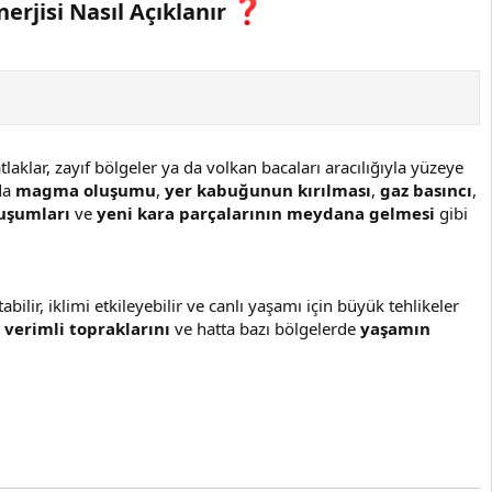
erjisi Nasıl Açıklanır
aklar, zayıf bölgeler ya da volkan bacaları aracılığıyla yüzeye
da
magma oluşumu
,
yer kabuğunun kırılması
,
gaz basıncı
,
uşumları
ve
yeni kara parçalarının meydana gelmesi
gibi
ir, iklimi etkileyebilir ve canlı yaşamı için büyük tehlikeler
,
verimli topraklarını
ve hatta bazı bölgelerde
yaşamın