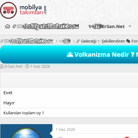
📿🧙‍♂️M͜͡o͜͡b͜͡i͜͡l͜͡y͜͡a͜͡T͜͡a͜͡k͜͡i͜͡m͜͡l͜͡a͜͡r͜͡i͜͡.͜͡C͜͡o͜͡m͜͡🦉
✨M͜͡T͜͡🌐ErSan.Net
📿🧙‍♂️M͜͡o͜͡b͜͡i͜͡l͜͡y͜͡a͜͡T͜͡a͜͡k͜͡i͜͡m͜͡l͜͡a͜͡r͜͡i͜͡.͜͡C͜͡o͜͡m͜͡🦉
✨M͜͡T͜͡🌐
🌌 Geleceği ✨ Şekillendiren 🎭 Fo
🌋 Volkanizma Nedir ❓ M
K
B
ErSan.Net
1 Haz 2026
o
a
n
ş
b
l
u
a
Evet
y
n
u
g
Hayır
b
ı
a
ç
Kullanılan toplam oy
1
ş
t
l
a
a
r
1 Haz 2026
t
i