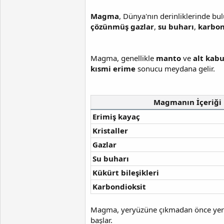
Magma
, Dünya'nın derinliklerinde bu
çözünmüş gazlar
,
su buharı
,
karbon
Magma, genellikle
manto
ve
alt kab
kısmi erime
sonucu meydana gelir.
Magmanın İçeriği
Erimiş kayaç
Kristaller
Gazlar
Su buharı
Kükürt bileşikleri
Karbondioksit
Magma, yeryüzüne çıkmadan önce yer
başlar.