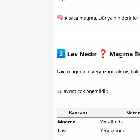
Kısaca magma, Dünya'nın derinler
Lav Nedir
Magma İle
Lav
, magmanın yeryüzüne çıkmış halid
Bu ayrım çok önemlidir:
Kavram
Nere
Magma
Yer altında
Lav
Yeryüzünde