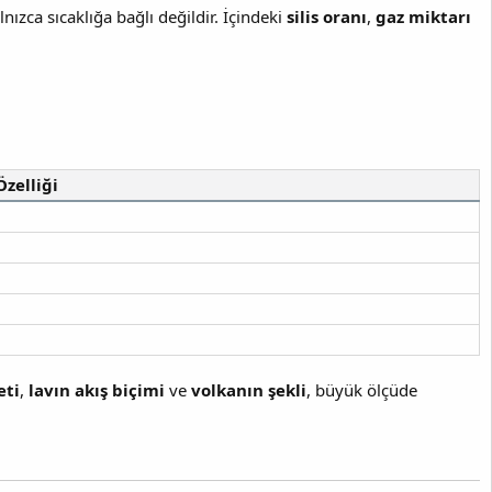
lnızca sıcaklığa bağlı değildir. İçindeki
silis oranı
,
gaz miktarı
Özelliği
eti
,
lavın akış biçimi
ve
volkanın şekli
, büyük ölçüde