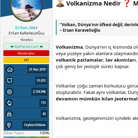
a
h
Volkanizma Nedir
Ma
n
i
“Volkan, Dünya'nın öfkesi değil; derinl
ErSan.Net
– Ersan Karavelioğlu
ErSan KaRaVeLioĞLu
Yönetici
Volkanizma
, Dünya'nın iç kısmında o
❤️ AskPartisi.Com ❤️
veya yüzeye yakın alanlara ulaşmasıdır
Moderator
volkanik patlamalar
,
lav akıntıları
MT
çok geniş bir jeolojik süreci kapsar.
21 Haz 2019
51,012
Volkanlar çoğu zaman korkutucu görünür;
oluşturabilir. Fakat aynı volkanlar, Dü
2,724,946
devamını mümkün kılan jeotermal 
113
43
Volkanizma, gezegenimizin içindeki ateş
Ceyhan/Adana
İtibar Puanı: