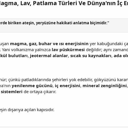
gma, Lav, Patlama Türleri Ve Dünya'nın İç En
erde biriken ateşin, yeryüzüne hakikati anlatma biçimidir.”
luşan
magma, gaz, buhar ve ısı enerjisinin
yer kabuğundaki çatl
. Yani volkanizma yalnızca
lav püskürmesi
değildir; aynı zaman
,
kül bulutları
,
jeotermal alanlar
,
sıcak su kaynakları
,
ada ol
 çünkü patladıklarında şehirleri yok edebilir, gökyüzünü karartabil
nya'nın
yenilenme gücünü
,
iç enerjisini
,
mineral zenginliğini
sistemleri
de ortaya çıkarır.
in dışarıya açılan kapısıdır.