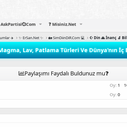
AskPartisi💞Com
❓ Misiniz.Net
rumlar ✈️
✨ ErSan.Net ✨
🏡 SimDiinDiR.Com 💻
☪️ Din 🙏 İnanç 🔬 Bi
agma, Lav, Patlama Türleri Ve Dünya'nın İç En
Paylaşımı Faydalı Buldunuz mu❓
Oy:
1
1
Oy:
0