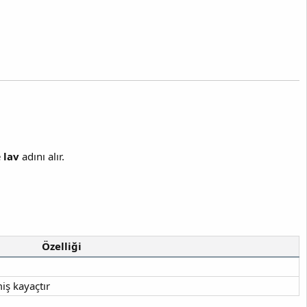
e
lav
adını alır.
Özelliği
iş kayaçtır