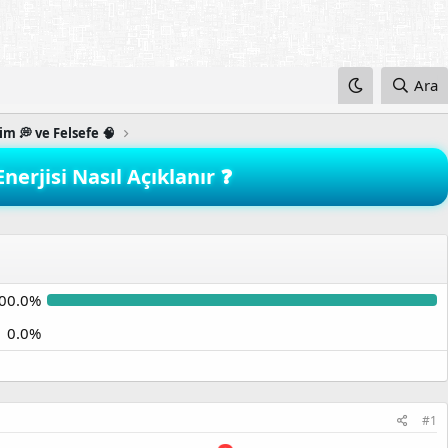
Ara
lim 💭 ve Felsefe 🧠
erjisi Nasıl Açıklanır ❓
00.0%
0.0%
#1