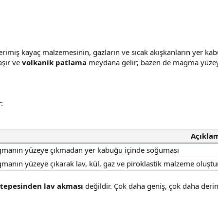
 erimiş kayaç malzemesinin, gazların ve sıcak akışkanların yer ka
aşır ve
volkanik patlama
meydana gelir; bazen de magma yüzey
:
Açıkla
manın yüzeye çıkmadan yer kabuğu içinde soğuması
manın yüzeye çıkarak lav, kül, gaz ve piroklastik malzeme oluşt
 tepesinden lav akması
değildir. Çok daha geniş, çok daha deri