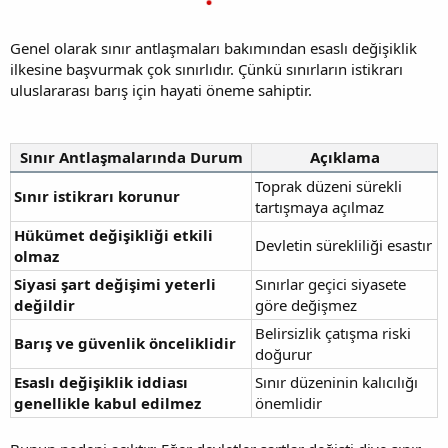
Genel olarak sınır antlaşmaları bakımından esaslı değişiklik
ilkesine başvurmak çok sınırlıdır. Çünkü sınırların istikrarı
uluslararası barış için hayati öneme sahiptir.
Sınır Antlaşmalarında Durum
Açıklama
Toprak düzeni sürekli
Sınır istikrarı korunur
tartışmaya açılmaz
Hükümet değişikliği etkili
Devletin sürekliliği esastır
olmaz
Siyasi şart değişimi yeterli
Sınırlar geçici siyasete
değildir
göre değişmez
Belirsizlik çatışma riski
Barış ve güvenlik önceliklidir
doğurur
Esaslı değişiklik iddiası
Sınır düzeninin kalıcılığı
genellikle kabul edilmez
önemlidir