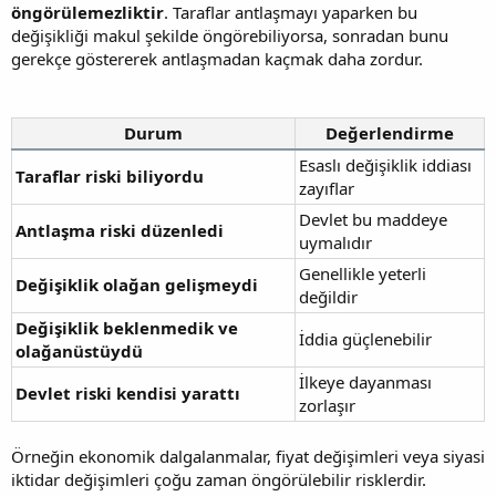
öngörülemezliktir
. Taraflar antlaşmayı yaparken bu
değişikliği makul şekilde öngörebiliyorsa, sonradan bunu
gerekçe göstererek antlaşmadan kaçmak daha zordur.
Durum
Değerlendirme
Esaslı değişiklik iddiası
Taraflar riski biliyordu
zayıflar
Devlet bu maddeye
Antlaşma riski düzenledi
uymalıdır
Genellikle yeterli
Değişiklik olağan gelişmeydi
değildir
Değişiklik beklenmedik ve
İddia güçlenebilir
olağanüstüydü
İlkeye dayanması
Devlet riski kendisi yarattı
zorlaşır
Örneğin ekonomik dalgalanmalar, fiyat değişimleri veya siyasi
iktidar değişimleri çoğu zaman öngörülebilir risklerdir.