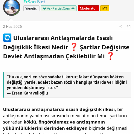
ErSan.Net
Yönetici
❤️ AskPartisi.Com ❤️
Moderator
MT
2 Haz 2026
#1
Uluslararası Antlaşmalarda Esaslı
Değişiklik İlkesi Nedir
Şartlar Değişirse
Devlet Antlaşmadan Çekilebilir Mi
“Hukuk, verilen söze sadakati korur; fakat dünyanın kökten
değiştiği yerde, adalet bazen sözün hangi şartlarda verildiğini
yeniden düşünmeyi ister.”
— Ersan Karavelioğlu
Uluslararası antlaşmalarda esaslı değişiklik ilkesi
, bir
antlaşmanın yapılması sırasında mevcut olan temel şartların
sonradan
köklü, öngörülemez ve antlaşmanın
yükümlülüklerini derinden etkileyen
biçimde değişmesi