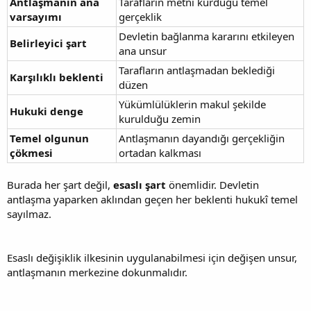
Antlaşmanın ana
Tarafların metni kurduğu temel
varsayımı
gerçeklik
Devletin bağlanma kararını etkileyen
Belirleyici şart
ana unsur
Tarafların antlaşmadan beklediği
Karşılıklı beklenti
düzen
Yükümlülüklerin makul şekilde
Hukuki denge
kurulduğu zemin
Temel olgunun
Antlaşmanın dayandığı gerçekliğin
çökmesi
ortadan kalkması
Burada her şart değil,
esaslı şart
önemlidir. Devletin
antlaşma yaparken aklından geçen her beklenti hukukî temel
sayılmaz.
Esaslı değişiklik ilkesinin uygulanabilmesi için değişen unsur,
antlaşmanın merkezine dokunmalıdır.