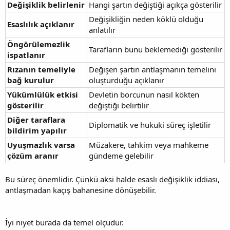
Değişiklik belirlenir
Hangi şartın değiştiği açıkça gösterilir
Değişikliğin neden köklü olduğu
Esaslılık açıklanır
anlatılır
Öngörülemezlik
Tarafların bunu beklemediği gösterilir
ispatlanır
Rızanın temeliyle
Değişen şartın antlaşmanın temelini
bağ kurulur
oluşturduğu açıklanır
Yükümlülük etkisi
Devletin borcunun nasıl kökten
gösterilir
değiştiği belirtilir
Diğer taraflara
Diplomatik ve hukuki süreç işletilir
bildirim yapılır
Uyuşmazlık varsa
Müzakere, tahkim veya mahkeme
çözüm aranır
gündeme gelebilir
Bu süreç önemlidir. Çünkü aksi halde esaslı değişiklik iddiası,
antlaşmadan kaçış bahanesine dönüşebilir.
İyi niyet burada da temel ölçüdür.