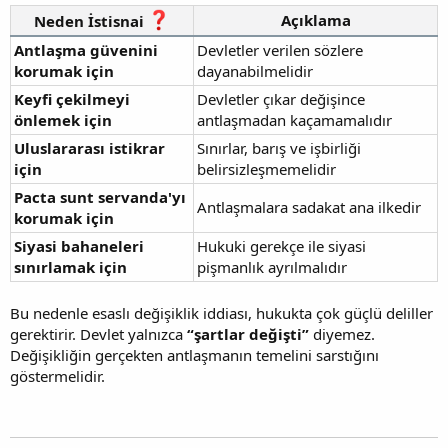
Açıklama
Neden İstisnai
Antlaşma güvenini
Devletler verilen sözlere
korumak için
dayanabilmelidir
Keyfi çekilmeyi
Devletler çıkar değişince
önlemek için
antlaşmadan kaçamamalıdır
Uluslararası istikrar
Sınırlar, barış ve işbirliği
için
belirsizleşmemelidir
Pacta sunt servanda'yı
Antlaşmalara sadakat ana ilkedir
korumak için
Siyasi bahaneleri
Hukuki gerekçe ile siyasi
sınırlamak için
pişmanlık ayrılmalıdır
Bu nedenle esaslı değişiklik iddiası, hukukta çok güçlü deliller
gerektirir. Devlet yalnızca
“şartlar değişti”
diyemez.
Değişikliğin gerçekten antlaşmanın temelini sarstığını
göstermelidir.