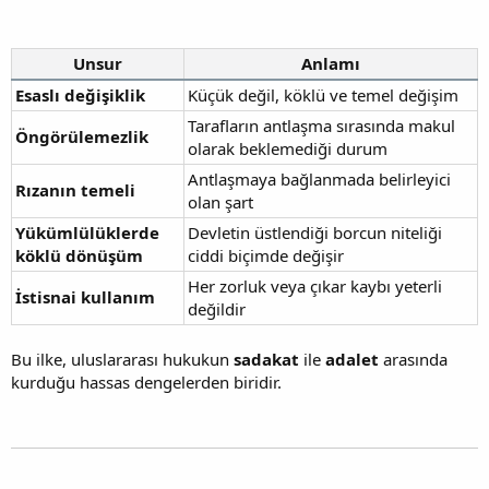
Unsur
Anlamı
Esaslı değişiklik
Küçük değil, köklü ve temel değişim
Tarafların antlaşma sırasında makul
Öngörülemezlik
olarak beklemediği durum
Antlaşmaya bağlanmada belirleyici
Rızanın temeli
olan şart
Yükümlülüklerde
Devletin üstlendiği borcun niteliği
köklü dönüşüm
ciddi biçimde değişir
Her zorluk veya çıkar kaybı yeterli
İstisnai kullanım
değildir
Bu ilke, uluslararası hukukun
sadakat
ile
adalet
arasında
kurduğu hassas dengelerden biridir.