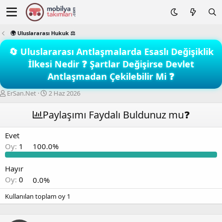
🌍 Uluslararası Hukuk ⚖️
🔄 Uluslararası Antlaşmalarda Esaslı Değişiklik
İlkesi Nedir ❓ Şartlar Değişirse Devlet
Antlaşmadan Çekilebilir Mi ❓
K
B
ErSan.Net
2 Haz 2026
o
a
n
ş
Paylaşımı Faydalı Buldunuz mu❓
b
l
u
a
Evet
y
n
Oy:
1
100.0%
u
g
b
ı
a
ç
Hayır
ş
t
Oy:
0
0.0%
l
a
a
r
Kullanılan toplam oy
1
t
i
a
h
n
i