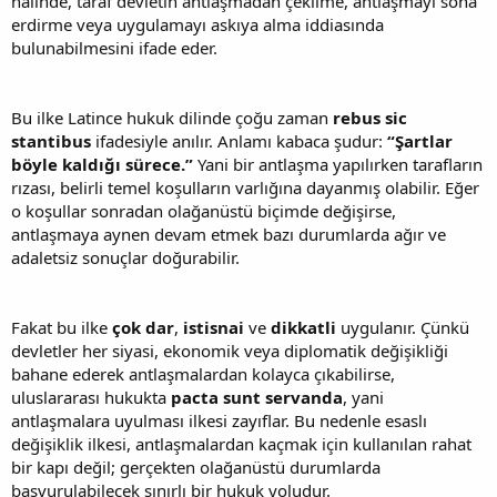
halinde, taraf devletin antlaşmadan çekilme, antlaşmayı sona
erdirme veya uygulamayı askıya alma iddiasında
bulunabilmesini ifade eder.
Bu ilke Latince hukuk dilinde çoğu zaman
rebus sic
stantibus
ifadesiyle anılır. Anlamı kabaca şudur:
“Şartlar
böyle kaldığı sürece.”
Yani bir antlaşma yapılırken tarafların
rızası, belirli temel koşulların varlığına dayanmış olabilir. Eğer
o koşullar sonradan olağanüstü biçimde değişirse,
antlaşmaya aynen devam etmek bazı durumlarda ağır ve
adaletsiz sonuçlar doğurabilir.
Fakat bu ilke
çok dar
,
istisnai
ve
dikkatli
uygulanır. Çünkü
devletler her siyasi, ekonomik veya diplomatik değişikliği
bahane ederek antlaşmalardan kolayca çıkabilirse,
uluslararası hukukta
pacta sunt servanda
, yani
antlaşmalara uyulması ilkesi zayıflar. Bu nedenle esaslı
değişiklik ilkesi, antlaşmalardan kaçmak için kullanılan rahat
bir kapı değil; gerçekten olağanüstü durumlarda
başvurulabilecek sınırlı bir hukuk yoludur.