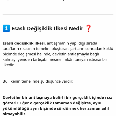
Esaslı Değişiklik İlkesi Nedir
Esaslı değişiklik ilkesi
, antlaşmanın yapıldığı sırada
tarafların rızasının temelini oluşturan şartların sonradan köklü
biçimde değişmesi halinde, devletin antlaşmayla bağlı
kalmayı yeniden tartışabilmesine imkân tanıyan istisnai bir
ilkedir.
Bu ilkenin temelinde şu düşünce vardır:
Devletler bir antlaşmaya belirli bir gerçeklik içinde rıza
gösterir. Eğer o gerçeklik tamamen değişirse, aynı
yükümlülüğü aynı biçimde sürdürmek her zaman adil
olmayabilir.