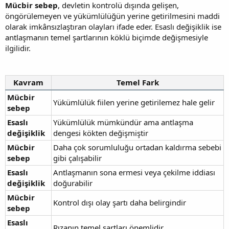
Mücbir sebep
, devletin kontrolü dışında gelişen,
öngörülemeyen ve yükümlülüğün yerine getirilmesini maddi
olarak imkânsızlaştıran olayları ifade eder. Esaslı değişiklik ise
antlaşmanın temel şartlarının köklü biçimde değişmesiyle
ilgilidir.
Kavram
Temel Fark
Mücbir
Yükümlülük fiilen yerine getirilemez hale gelir
sebep
Esaslı
Yükümlülük mümkündür ama antlaşma
değişiklik
dengesi kökten değişmiştir
Mücbir
Daha çok sorumluluğu ortadan kaldırma sebebi
sebep
gibi çalışabilir
Esaslı
Antlaşmanın sona ermesi veya çekilme iddiası
değişiklik
doğurabilir
Mücbir
Kontrol dışı olay şartı daha belirgindir
sebep
Esaslı
Rızanın temel şartları önemlidir