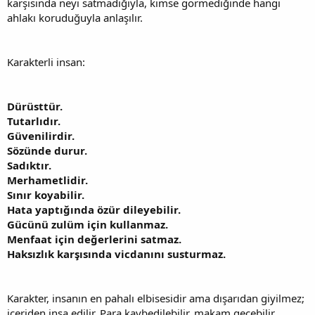
karşısında neyi satmadığıyla, kimse görmediğinde hangi
ahlakı koruduğuyla anlaşılır.
Karakterli insan:
Dürüsttür.
Tutarlıdır.
Güvenilirdir.
Sözünde durur.
Sadıktır.
Merhametlidir.
Sınır koyabilir.
Hata yaptığında özür dileyebilir.
Gücünü zulüm için kullanmaz.
Menfaat için değerlerini satmaz.
Haksızlık karşısında vicdanını susturmaz.
Karakter, insanın en pahalı elbisesidir ama dışarıdan giyilmez;
içeriden inşa edilir. Para kaybedilebilir, makam geçebilir,