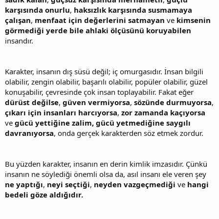
karşısında onurlu
,
haksızlık karşısında susmamaya
çalışan
,
menfaat için değerlerini satmayan
ve
kimsenin
görmediği yerde bile ahlaki ölçüsünü koruyabilen
insandır.
Karakter, insanın dış süsü değil; iç omurgasıdır. İnsan bilgili
olabilir, zengin olabilir, başarılı olabilir, popüler olabilir, güzel
konuşabilir, çevresinde çok insan toplayabilir. Fakat eğer
dürüst değilse
,
güven vermiyorsa
,
sözünde durmuyorsa
,
çıkarı için insanları harcıyorsa
,
zor zamanda kaçıyorsa
ve
gücü yettiğine zalim, gücü yetmediğine saygılı
davranıyorsa
, onda gerçek karakterden söz etmek zordur.
Bu yüzden karakter, insanın en derin kimlik imzasıdır. Çünkü
insanın ne söylediği önemli olsa da, asıl insanı ele veren şey
ne yaptığı
,
neyi seçtiği
,
neyden vazgeçmediği
ve
hangi
bedeli göze aldığıdır.