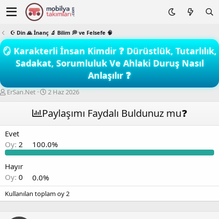
☪️ Din 🙏 İnanç 🔬 Bilim 💭 ve Felsefe 🧠
🪞 Karakterli İnsan Kimdir ❓ Dürüstlük, Tutarlılık,
Sadakat, Sorumluluk Ve Ahlaki Duruş Nasıl
Anlaşılır ❓
K
B
ErSan.Net
2 Haz 2026
o
a
n
ş
Paylaşımı Faydalı Buldunuz mu❓
b
l
u
a
Evet
y
n
Oy:
2
100.0%
u
g
b
ı
a
ç
Hayır
ş
t
Oy:
0
0.0%
l
a
a
r
Kullanılan toplam oy
2
t
i
a
h
n
i