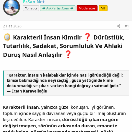
ErSan.Net
Yönetici
❤️ AskPartisi.Com ❤️
Moderator
MT
2 Haz 2026
#1
Karakterli İnsan Kimdir
Dürüstlük,
Tutarlılık, Sadakat, Sorumluluk Ve Ahlaki
Duruş Nasıl Anlaşılır
“Karakter, insanın kalabalıklar içinde nasıl göründüğü değil;
kimse bakmadığında neyi seçtiği, gücü yettiğinde kime
dokunmadığı ve çıkarı varken hangi doğruyu satmadığıdır.”
— Ersan Karavelioğlu
Karakterli insan
, yalnızca güzel konuşan, iyi görünen,
toplum içinde saygılı davranan veya güçlü bir imaj oluşturan
kişi değildir. Karakterli insan;
dürüstlüğü çıkarına göre
değiştirmeyen
,
sözünün arkasında duran
,
emanete
sadık kalan
,
güçsüz karşısında merhametli
,
güçlü