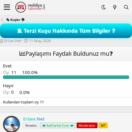
🦜 Kuşlar 🌍
🧵 Terzi Kuşu Hakkında Tüm Bilgiler ❓
K
B
ErSan.Net
11 May 2026
o
a
n
ş
Paylaşımı Faydalı Buldunuz mu❓
b
l
u
a
Evet
y
n
Oy:
11
100.0%
u
g
b
ı
a
ç
Hayır
ş
t
Oy:
0
0.0%
l
a
a
r
Kullanılan toplam oy
11
t
i
a
h
n
i
ErSan.Net
Yönetici
❤️ AskPartisi.Com ❤️
Moderator
MT