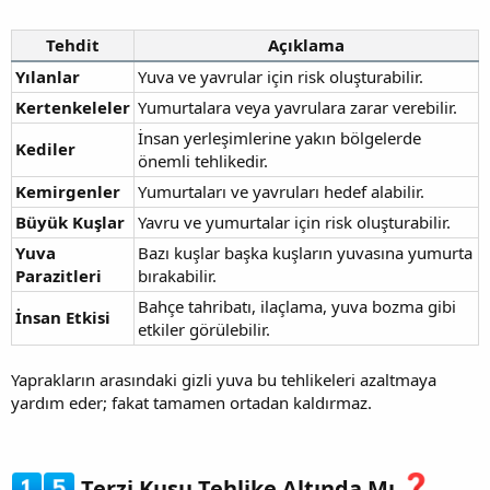
Tehdit
Açıklama
Yılanlar
Yuva ve yavrular için risk oluşturabilir.
Kertenkeleler
Yumurtalara veya yavrulara zarar verebilir.
İnsan yerleşimlerine yakın bölgelerde
Kediler
önemli tehlikedir.
Kemirgenler
Yumurtaları ve yavruları hedef alabilir.
Büyük Kuşlar
Yavru ve yumurtalar için risk oluşturabilir.
Yuva
Bazı kuşlar başka kuşların yuvasına yumurta
Parazitleri
bırakabilir.
Bahçe tahribatı, ilaçlama, yuva bozma gibi
İnsan Etkisi
etkiler görülebilir.
Yaprakların arasındaki gizli yuva bu tehlikeleri azaltmaya
yardım eder; fakat tamamen ortadan kaldırmaz.
Terzi Kuşu Tehlike Altında Mı