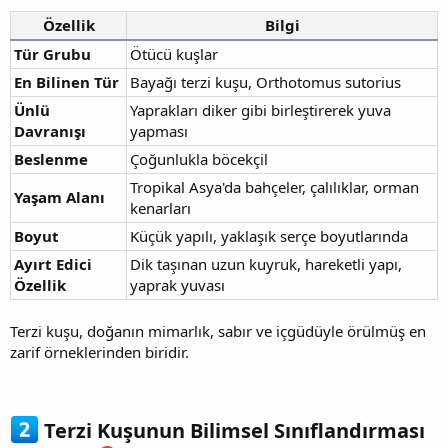
Özellik
Bilgi
Tür Grubu
Ötücü kuşlar
En Bilinen Tür
Bayağı terzi kuşu, Orthotomus sutorius
Ünlü
Yaprakları diker gibi birleştirerek yuva
Davranışı
yapması
Beslenme
Çoğunlukla böcekçil
Tropikal Asya'da bahçeler, çalılıklar, orman
Yaşam Alanı
kenarları
Boyut
Küçük yapılı, yaklaşık serçe boyutlarında
Ayırt Edici
Dik taşınan uzun kuyruk, hareketli yapı,
Özellik
yaprak yuvası
Terzi kuşu, doğanın mimarlık, sabır ve içgüdüyle örülmüş en
zarif örneklerinden biridir.
Terzi Kuşunun Bilimsel Sınıflandırması