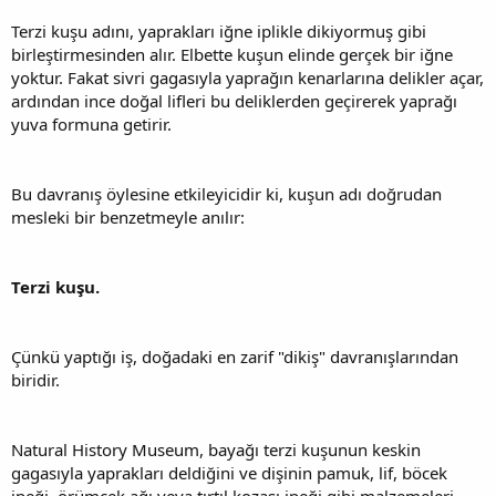
Terzi kuşu adını, yaprakları iğne iplikle dikiyormuş gibi
birleştirmesinden alır. Elbette kuşun elinde gerçek bir iğne
yoktur. Fakat sivri gagasıyla yaprağın kenarlarına delikler açar,
ardından ince doğal lifleri bu deliklerden geçirerek yaprağı
yuva formuna getirir.
Bu davranış öylesine etkileyicidir ki, kuşun adı doğrudan
mesleki bir benzetmeyle anılır:
Terzi kuşu.
Çünkü yaptığı iş, doğadaki en zarif "dikiş" davranışlarından
biridir.
Natural History Museum, bayağı terzi kuşunun keskin
gagasıyla yaprakları deldiğini ve dişinin pamuk, lif, böcek
ipeği, örümcek ağı veya tırtıl kozası ipeği gibi malzemeleri