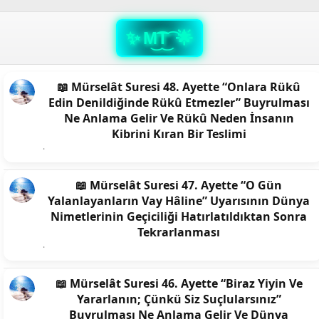
M͜͡T͜͡
📖 Mürselât Suresi 48. Ayette “Onlara Rükû
Edin Denildiğinde Rükû Etmezler” Buyrulması
Ne Anlama Gelir Ve Rükû Neden İnsanın
Kibrini Kıran Bir Teslimi
📖 Mürselât Suresi 47. Ayette “O Gün
Yalanlayanların Vay Hâline” Uyarısının Dünya
Nimetlerinin Geçiciliği Hatırlatıldıktan Sonra
Tekrarlanması
📖 Mürselât Suresi 46. Ayette “Biraz Yiyin Ve
Yararlanın; Çünkü Siz Suçlularsınız”
Buyrulması Ne Anlama Gelir Ve Dünya