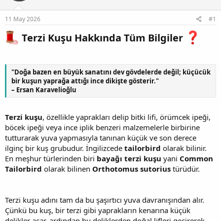
11 May 2026
#1
Terzi Kuşu Hakkında Tüm Bilgiler
"Doğa bazen en büyük sanatını dev gövdelerde değil; küçücük
bir kuşun yaprağa attığı ince dikişte gösterir."
– Ersan Karavelioğlu
Terzi kuşu
, özellikle yaprakları delip bitki lifi, örümcek ipeği,
böcek ipeği veya ince iplik benzeri malzemelerle birbirine
tutturarak yuva yapmasıyla tanınan küçük ve son derece
ilginç bir kuş grubudur. İngilizcede
tailorbird
olarak bilinir.
En meşhur türlerinden biri
bayağı terzi kuşu
yani
Common
Tailorbird
olarak bilinen
Orthotomus sutorius
türüdür.
Terzi kuşu adını tam da bu şaşırtıcı yuva davranışından alır.
Çünkü bu kuş, bir terzi gibi yaprakların kenarına küçük
delikler açar, ardından bu deliklerden doğal lifleri geçirerek