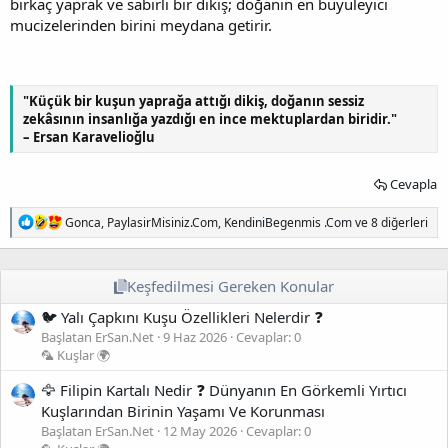
birkaç yaprak ve sabırlı bir dikiş; doğanın en büyüleyici
mucizelerinden birini meydana getirir.
"Küçük bir kuşun yaprağa attığı dikiş, doğanın sessiz
zekâsının insanlığa yazdığı en ince mektuplardan biridir."
– Ersan Karavelioğlu
Cevapla
T
Gonca
,
PaylasirMisiniz.Com
,
KendiniBegenmis .Com
ve 8 diğerleri
e
p
k
i
Keşfedilmesi Gereken Konular
l
🐦 Yalı Çapkını Kuşu Özellikleri Nelerdir ❓
e
r
Başlatan ErSan.Net
9 Haz 2026
Cevaplar: 0
:
🦜 Kuşlar 🌍
🦅 Filipin Kartalı Nedir ❓ Dünyanın En Görkemli Yırtıcı
Kuşlarından Birinin Yaşamı Ve Korunması
Başlatan ErSan.Net
12 May 2026
Cevaplar: 0