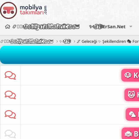
📿🧙‍♂️M͜͡o͜͡b͜͡i͜͡l͜͡y͜͡a͜͡T͜͡a͜͡k͜͡i͜͡m͜͡l͜͡a͜͡r͜͡i͜͡.͜͡C͜͡o͜͡m͜͡🦉
✨M͜͡T͜͡🌐ErSan.Net
📿🧙‍♂️M͜͡o͜͡b͜͡i͜͡l͜͡y͜͡a͜͡T͜͡a͜͡k͜͡i͜͡m͜͡l͜͡a͜͡r͜͡i͜͡.͜͡C͜͡o͜͡m͜͡🦉
✨M͜͡T͜͡🌐
🌌 Geleceği ✨ Şekillendiren 🎭 Fo
🐶 K
🐱 
🦜 
🐞 B