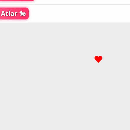
 Atlar 🐎