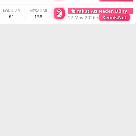
🐎 Yakut Atı Neden Dünyanın En Soğuğa Dayanıklı At Irklarından Biri Sayılır ❓ Kalın Kürkü, Tundra Yaşamı Ve Sibirya'nın Donmuş Hafızası
KONULAR
MESAJLAR
61
158
12 May 2026
Kemik.Net