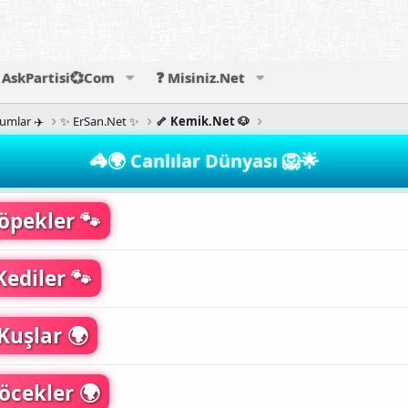
AskPartisi💞Com
❓ Misiniz.Net
rumlar ✈️
✨ ErSan.Net ✨
🦴 Kemik.Net 🐶
🦓🌍 Canlılar Dünyası 🦁🌟
öpekler 🐾
Kediler 🐾
Kuşlar 🌍
öcekler 🌍