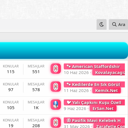
Ara
🐾 American Staffordshire Terrier Irkı Özellikleri Ve Bakımı Hakkında Tüm Bilgiler ❓
KONULAR
MESAJLAR
115
551
10 Haz 2026
Kovalayacagiz
🐾 Kedilerde En Sık Görülen Hastalıklar Nelerdir ❓ Sessiz Çığlıkları Anlamak Ve Zamanında Müdahale Etmek
KONULAR
MESAJLAR
97
578
11 Haz 2026
Kemik.Net
🐦 Yalı Çapkını Kuşu Özellikleri Nelerdir ❓
KONULAR
MESAJLAR
105
1K
9 Haz 2026
ErSan.Net
🦋 Pasifik Mavi Kelebek Hakkında Tüm Bilgiler ❓ Kanatlarında Okyanusun Ruhu Var
KONULAR
MESAJLAR
19
208
31 May 2026
Zarafetle.Com