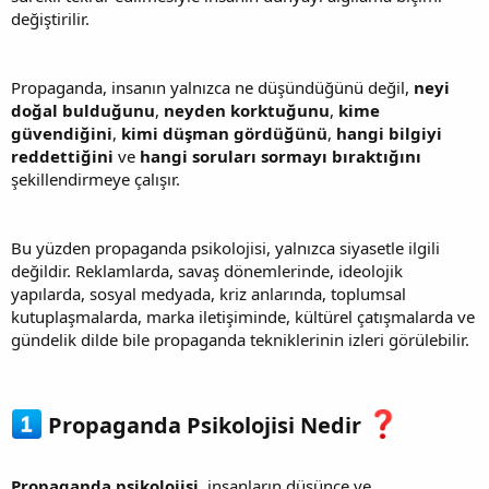
değiştirilir.
Propaganda, insanın yalnızca ne düşündüğünü değil,
neyi
doğal bulduğunu
,
neyden korktuğunu
,
kime
güvendiğini
,
kimi düşman gördüğünü
,
hangi bilgiyi
reddettiğini
ve
hangi soruları sormayı bıraktığını
şekillendirmeye çalışır.
Bu yüzden propaganda psikolojisi, yalnızca siyasetle ilgili
değildir. Reklamlarda, savaş dönemlerinde, ideolojik
yapılarda, sosyal medyada, kriz anlarında, toplumsal
kutuplaşmalarda, marka iletişiminde, kültürel çatışmalarda ve
gündelik dilde bile propaganda tekniklerinin izleri görülebilir.
Propaganda Psikolojisi Nedir
Propaganda psikolojisi
, insanların düşünce ve