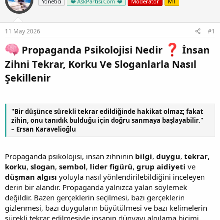
Yönetici
❤️ AskPartisi.Com ❤️
Moderator
MT
11 May 2026
#1
Propaganda Psikolojisi Nedir
İnsan
Zihni Tekrar, Korku Ve Sloganlarla Nasıl
Şekillenir​
"Bir düşünce sürekli tekrar edildiğinde hakikat olmaz; fakat
zihin, onu tanıdık bulduğu için doğru sanmaya başlayabilir."
– Ersan Karavelioğlu
Propaganda psikolojisi, insan zihninin
bilgi
,
duygu
,
tekrar
,
korku
,
slogan
,
sembol
,
lider figürü
,
grup aidiyeti
ve
düşman algısı
yoluyla nasıl yönlendirilebildiğini inceleyen
derin bir alandır. Propaganda yalnızca yalan söylemek
değildir. Bazen gerçeklerin seçilmesi, bazı gerçeklerin
gizlenmesi, bazı duyguların büyütülmesi ve bazı kelimelerin
sürekli tekrar edilmesiyle insanın dünyayı algılama biçimi