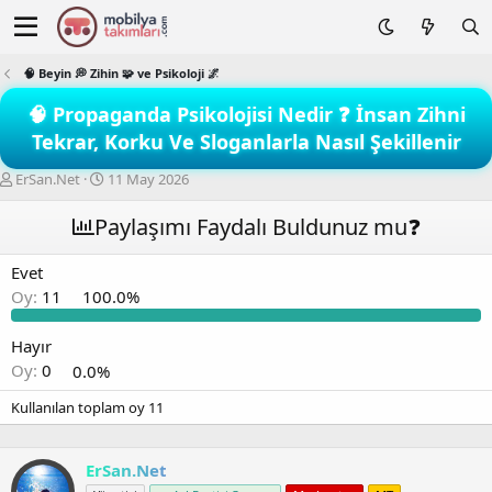
🧠 Beyin 💭 Zihin 🧩 ve Psikoloji 🌌
🧠 Propaganda Psikolojisi Nedir ❓ İnsan Zihni
Tekrar, Korku Ve Sloganlarla Nasıl Şekillenir
K
B
ErSan.Net
11 May 2026
o
a
n
ş
Paylaşımı Faydalı Buldunuz mu❓
b
l
u
a
Evet
y
n
Oy:
11
100.0%
u
g
b
ı
a
ç
Hayır
ş
t
Oy:
0
0.0%
l
a
a
r
Kullanılan toplam oy
11
t
i
a
h
n
i
ErSan.Net