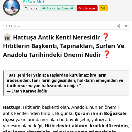
ErSan.Net
Yönetici
❤️ AskPartisi.Com ❤️
Moderator
MT
1 Haz 2026
#1
Hattuşa Antik Kenti Neresidir
Hititlerin Başkenti, Tapınakları, Surları Ve
Anadolu Tarihindeki Önemi Nedir
“Bazı şehirler yalnızca taşlardan kurulmaz; kralların
iradesinden, tanrıların gölgesinden, halkların emeğinden ve
tarihin susmayan hafızasından doğar.”
— Ersan Karavelioğlu
Hattuşa
, Hititlerin başkenti olan, Anadolu'nun en önemli
antik kentlerinden biridir. Bugünkü
Çorum ilinin Boğazkale
ilçesi
yakınlarında yer alan bu büyük şehir, yalnızca bir
yerleşim alanı değil;
Hitit devlet aklının
,
krallık düzeninin
,
dini inanç sisteminin
,
askeri savunma mimarisinin
,