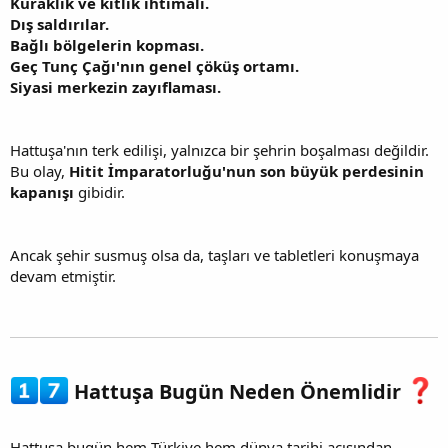
Kuraklık ve kıtlık ihtimali.
Dış saldırılar.
Bağlı bölgelerin kopması.
Geç Tunç Çağı'nın genel çöküş ortamı.
Siyasi merkezin zayıflaması.
Hattuşa'nın terk edilişi, yalnızca bir şehrin boşalması değildir.
Bu olay,
Hitit İmparatorluğu'nun son büyük perdesinin
kapanışı
gibidir.
Ancak şehir susmuş olsa da, taşları ve tabletleri konuşmaya
devam etmiştir.
Hattuşa Bugün Neden Önemlidir
Hattuşa bugün hem Türkiye hem dünya tarihi açısından