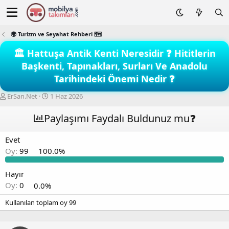
🌍 Turizm ve Seyahat Rehberi 🗺️
🏛️ Hattuşa Antik Kenti Neresidir ❓ Hititlerin
Başkenti, Tapınakları, Surları Ve Anadolu
Tarihindeki Önemi Nedir ❓
K
B
ErSan.Net
1 Haz 2026
o
a
n
ş
Paylaşımı Faydalı Buldunuz mu❓
b
l
u
a
Evet
y
n
Oy:
99
100.0%
u
g
b
ı
a
ç
Hayır
ş
t
Oy:
0
0.0%
l
a
a
r
Kullanılan toplam oy
99
t
i
a
h
n
i