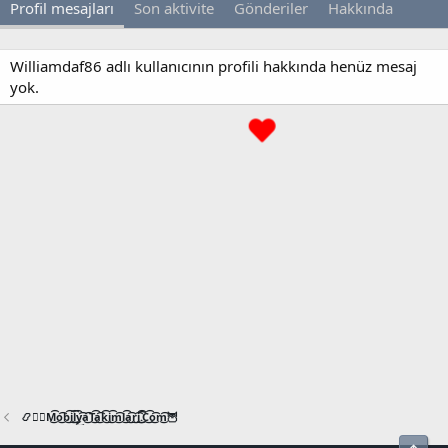
Profil mesajları
Son aktivite
Gönderiler
Hakkında
Williamdaf86 adlı kullanıcının profili hakkında henüz mesaj
yok.
📿🧙‍♂️M͜͡o͜͡b͜͡i͜͡l͜͡y͜͡a͜͡T͜͡a͜͡k͜͡i͜͡m͜͡l͜͡a͜͡r͜͡i͜͡.͜͡C͜͡o͜͡m͜͡🦉