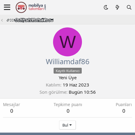
📿🧙‍♂️M͜͡o͜͡b͜͡i͜͡l͜͡y͜͡a͜͡T͜͡a͜͡k͜͡i͜͡m͜͡l͜͡a͜͡r͜͡i͜͡.͜͡C͜͡o͜͡m͜͡🦉
W
Williamdaf86
Kayıtlı Kullanıcı
Yeni Üye
Katılım
19 Haz 2023
Son görülme
Bugün 10:56
Mesajlar
Tepkime puanı
Puanları
0
0
0
Bul