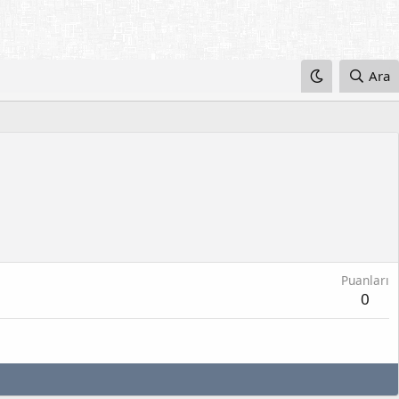
Ara
Puanları
0