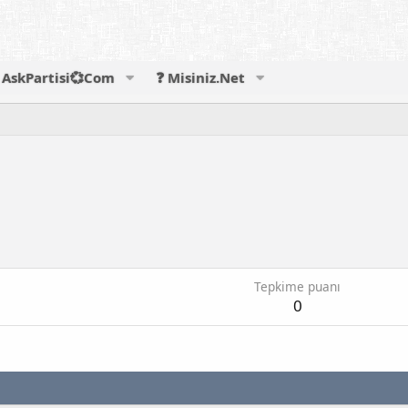
AskPartisi💞Com
❓ Misiniz.Net
Tepkime puanı
0