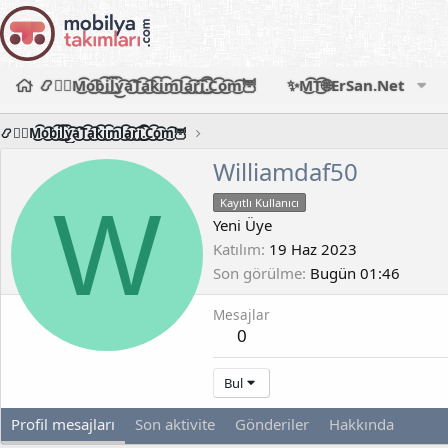
📿🧙‍♂️M͜͡o͜͡b͜͡i͜͡l͜͡y͜͡a͜͡T͜͡a͜͡k͜͡i͜͡m͜͡l͜͡a͜͡r͜͡i͜͡.͜͡C͜͡o͜͡m͜͡🦉
✨M͜͡T͜͡🌐ErSan.Net
📿🧙‍♂️M͜͡o͜͡b͜͡i͜͡l͜͡y͜͡a͜͡T͜͡a͜͡k͜͡i͜͡m͜͡l͜͡a͜͡r͜͡i͜͡.͜͡C͜͡o͜͡m͜͡🦉
Williamdaf50
W
Kayıtlı Kullanıcı
Yeni Üye
Katılım
19 Haz 2023
Son görülme
Bugün 01:46
Mesajlar
0
Bul
Profil mesajları
Son aktivite
Gönderiler
Hakkında