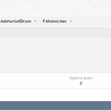
AskPartisi💞Com
❓ Misiniz.Net
Tepkime puanı
0