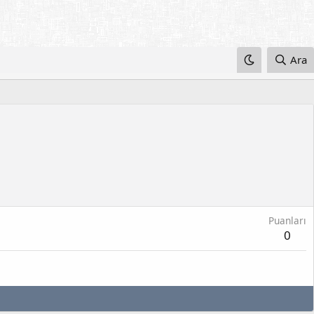
Ara
Puanları
0