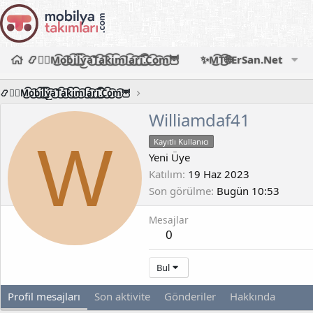
📿🧙‍♂️M͜͡o͜͡b͜͡i͜͡l͜͡y͜͡a͜͡T͜͡a͜͡k͜͡i͜͡m͜͡l͜͡a͜͡r͜͡i͜͡.͜͡C͜͡o͜͡m͜͡🦉
✨M͜͡T͜͡🌐ErSan.Net
📿🧙‍♂️M͜͡o͜͡b͜͡i͜͡l͜͡y͜͡a͜͡T͜͡a͜͡k͜͡i͜͡m͜͡l͜͡a͜͡r͜͡i͜͡.͜͡C͜͡o͜͡m͜͡🦉
Williamdaf41
W
Kayıtlı Kullanıcı
Yeni Üye
Katılım
19 Haz 2023
Son görülme
Bugün 10:53
Mesajlar
0
Bul
Profil mesajları
Son aktivite
Gönderiler
Hakkında