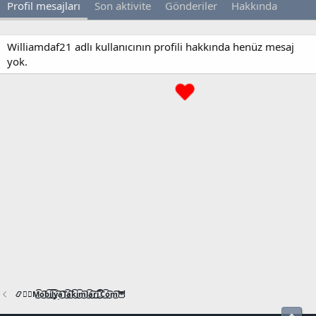
Profil mesajları
Son aktivite
Gönderiler
Hakkında
Williamdaf21 adlı kullanıcının profili hakkında henüz mesaj
yok.
📿🧙‍♂️M͜͡o͜͡b͜͡i͜͡l͜͡y͜͡a͜͡T͜͡a͜͡k͜͡i͜͡m͜͡l͜͡a͜͡r͜͡i͜͡.͜͡C͜͡o͜͡m͜͡🦉