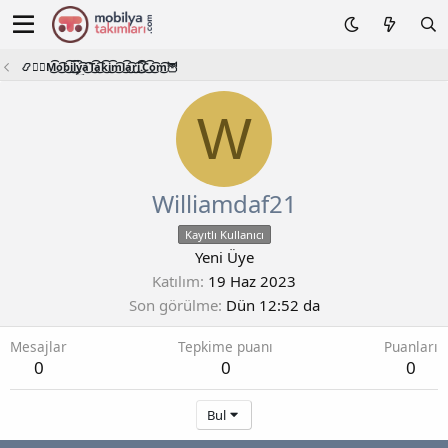
📿🧙‍♂️M͜͡o͜͡b͜͡i͜͡l͜͡y͜͡a͜͡T͜͡a͜͡k͜͡i͜͡m͜͡l͜͡a͜͡r͜͡i͜͡.͜͡C͜͡o͜͡m͜͡🦉
W
Williamdaf21
Kayıtlı Kullanıcı
Yeni Üye
Katılım
19 Haz 2023
Son görülme
Dün 12:52 da
Mesajlar
Tepkime puanı
Puanları
0
0
0
Bul