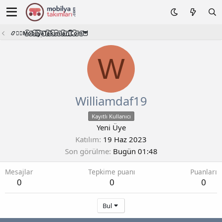
📿🧙‍♂️M͜͡o͜͡b͜͡i͜͡l͜͡y͜͡a͜͡T͜͡a͜͡k͜͡i͜͡m͜͡l͜͡a͜͡r͜͡i͜͡.͜͡C͜͡o͜͡m͜͡🦉
W
Williamdaf19
Kayıtlı Kullanıcı
Yeni Üye
Katılım
19 Haz 2023
Son görülme
Bugün 01:48
Mesajlar
Tepkime puanı
Puanları
0
0
0
Bul