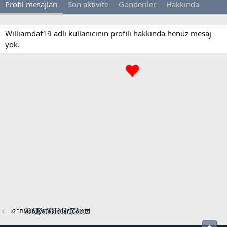
Profil mesajları
Son aktivite
Gönderiler
Hakkında
Williamdaf19 adlı kullanıcının profili hakkında henüz mesaj
yok.
📿🧙‍♂️M͜͡o͜͡b͜͡i͜͡l͜͡y͜͡a͜͡T͜͡a͜͡k͜͡i͜͡m͜͡l͜͡a͜͡r͜͡i͜͡.͜͡C͜͡o͜͡m͜͡🦉