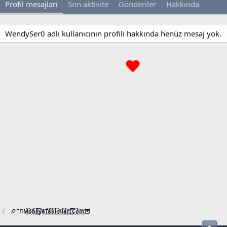
Profil mesajları
Son aktivite
Gönderiler
Hakkında
WendySer0 adlı kullanıcının profili hakkında henüz mesaj yok.
📿🧙‍♂️M͜͡o͜͡b͜͡i͜͡l͜͡y͜͡a͜͡T͜͡a͜͡k͜͡i͜͡m͜͡l͜͡a͜͡r͜͡i͜͡.͜͡C͜͡o͜͡m͜͡🦉