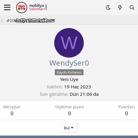
📿🧙‍♂️M͜͡o͜͡b͜͡i͜͡l͜͡y͜͡a͜͡T͜͡a͜͡k͜͡i͜͡m͜͡l͜͡a͜͡r͜͡i͜͡.͜͡C͜͡o͜͡m͜͡🦉
W
WendySer0
Kayıtlı Kullanıcı
Yeni Üye
Katılım
19 Haz 2023
Son görülme
Dün 21:06 da
Mesajlar
Tepkime puanı
Puanları
0
0
0
Bul