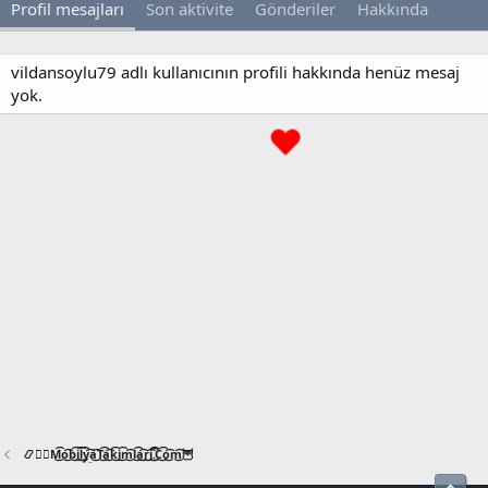
Profil mesajları
Son aktivite
Gönderiler
Hakkında
vildansoylu79 adlı kullanıcının profili hakkında henüz mesaj
yok.
📿🧙‍♂️M͜͡o͜͡b͜͡i͜͡l͜͡y͜͡a͜͡T͜͡a͜͡k͜͡i͜͡m͜͡l͜͡a͜͡r͜͡i͜͡.͜͡C͜͡o͜͡m͜͡🦉