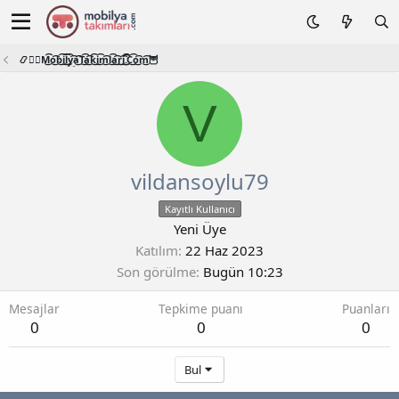
📿🧙‍♂️M͜͡o͜͡b͜͡i͜͡l͜͡y͜͡a͜͡T͜͡a͜͡k͜͡i͜͡m͜͡l͜͡a͜͡r͜͡i͜͡.͜͡C͜͡o͜͡m͜͡🦉
V
vildansoylu79
Kayıtlı Kullanıcı
Yeni Üye
Katılım
22 Haz 2023
Son görülme
Bugün 10:23
Mesajlar
Tepkime puanı
Puanları
0
0
0
Bul