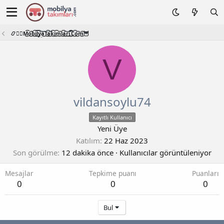
📿🧙‍♂️M͜͡o͜͡b͜͡i͜͡l͜͡y͜͡a͜͡T͜͡a͜͡k͜͡i͜͡m͜͡l͜͡a͜͡r͜͡i͜͡.͜͡C͜͡o͜͡m͜͡🦉
V
vildansoylu74
Kayıtlı Kullanıcı
Yeni Üye
Katılım
22 Haz 2023
Son görülme
12 dakika önce
·
Kullanıcılar görüntüleniyor
Mesajlar
Tepkime puanı
Puanları
0
0
0
Bul