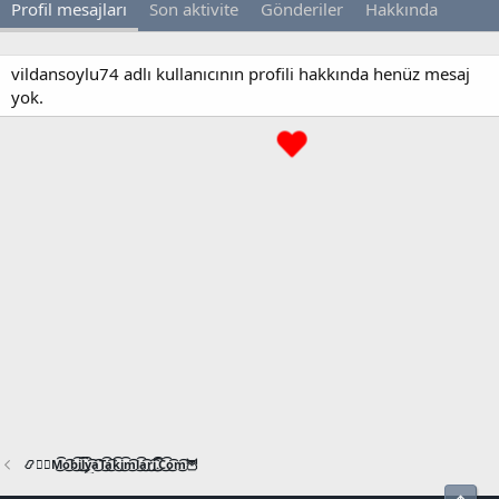
Profil mesajları
Son aktivite
Gönderiler
Hakkında
vildansoylu74 adlı kullanıcının profili hakkında henüz mesaj
yok.
📿🧙‍♂️M͜͡o͜͡b͜͡i͜͡l͜͡y͜͡a͜͡T͜͡a͜͡k͜͡i͜͡m͜͡l͜͡a͜͡r͜͡i͜͡.͜͡C͜͡o͜͡m͜͡🦉