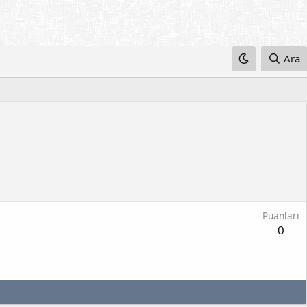
Ara
Puanları
0