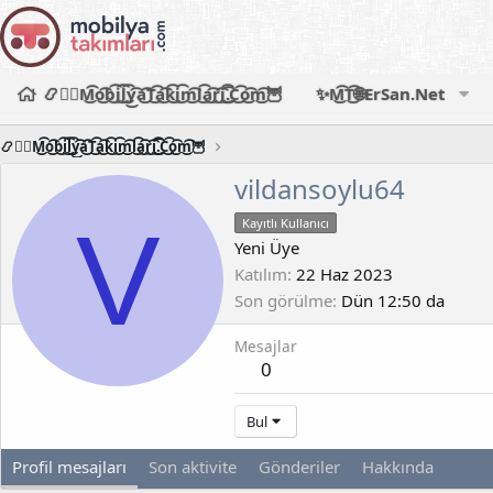
📿🧙‍♂️M͜͡o͜͡b͜͡i͜͡l͜͡y͜͡a͜͡T͜͡a͜͡k͜͡i͜͡m͜͡l͜͡a͜͡r͜͡i͜͡.͜͡C͜͡o͜͡m͜͡🦉
✨M͜͡T͜͡🌐ErSan.Net
📿🧙‍♂️M͜͡o͜͡b͜͡i͜͡l͜͡y͜͡a͜͡T͜͡a͜͡k͜͡i͜͡m͜͡l͜͡a͜͡r͜͡i͜͡.͜͡C͜͡o͜͡m͜͡🦉
vildansoylu64
V
Kayıtlı Kullanıcı
Yeni Üye
Katılım
22 Haz 2023
Son görülme
Dün 12:50 da
Mesajlar
0
Bul
Profil mesajları
Son aktivite
Gönderiler
Hakkında