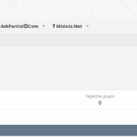
AskPartisi💞Com
❓ Misiniz.Net
Tepkime puanı
0