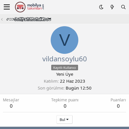
📿🧙‍♂️M͜͡o͜͡b͜͡i͜͡l͜͡y͜͡a͜͡T͜͡a͜͡k͜͡i͜͡m͜͡l͜͡a͜͡r͜͡i͜͡.͜͡C͜͡o͜͡m͜͡🦉
V
vildansoylu60
Kayıtlı Kullanıcı
Yeni Üye
Katılım
22 Haz 2023
Son görülme
Bugün 12:50
Mesajlar
Tepkime puanı
Puanları
0
0
0
Bul