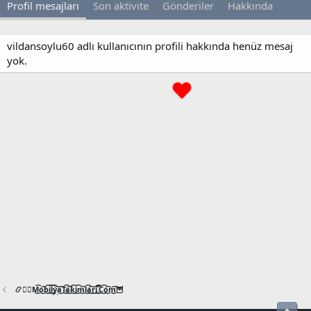
Profil mesajları
Son aktivite
Gönderiler
Hakkında
vildansoylu60 adlı kullanıcının profili hakkında henüz mesaj
yok.
📿🧙‍♂️M͜͡o͜͡b͜͡i͜͡l͜͡y͜͡a͜͡T͜͡a͜͡k͜͡i͜͡m͜͡l͜͡a͜͡r͜͡i͜͡.͜͡C͜͡o͜͡m͜͡🦉