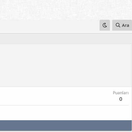
Ara
Puanları
0