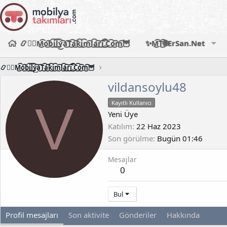
📿🧙‍♂️M͜͡o͜͡b͜͡i͜͡l͜͡y͜͡a͜͡T͜͡a͜͡k͜͡i͜͡m͜͡l͜͡a͜͡r͜͡i͜͡.͜͡C͜͡o͜͡m͜͡🦉
✨M͜͡T͜͡🌐ErSan.Net
📿🧙‍♂️M͜͡o͜͡b͜͡i͜͡l͜͡y͜͡a͜͡T͜͡a͜͡k͜͡i͜͡m͜͡l͜͡a͜͡r͜͡i͜͡.͜͡C͜͡o͜͡m͜͡🦉
vildansoylu48
V
Kayıtlı Kullanıcı
Yeni Üye
Katılım
22 Haz 2023
Son görülme
Bugün 01:46
Mesajlar
0
Bul
Profil mesajları
Son aktivite
Gönderiler
Hakkında