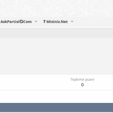
AskPartisi💞Com
❓ Misiniz.Net
Tepkime puanı
0