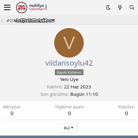
📿🧙‍♂️M͜͡o͜͡b͜͡i͜͡l͜͡y͜͡a͜͡T͜͡a͜͡k͜͡i͜͡m͜͡l͜͡a͜͡r͜͡i͜͡.͜͡C͜͡o͜͡m͜͡🦉
V
vildansoylu42
Kayıtlı Kullanıcı
Yeni Üye
Katılım
22 Haz 2023
Son görülme
Bugün 11:10
Mesajlar
Tepkime puanı
Puanları
0
0
0
Bul