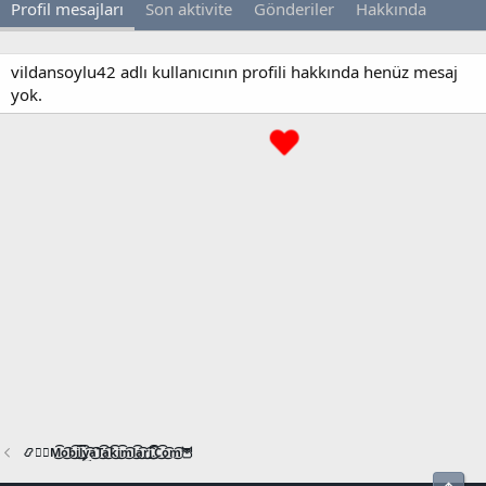
Profil mesajları
Son aktivite
Gönderiler
Hakkında
vildansoylu42 adlı kullanıcının profili hakkında henüz mesaj
yok.
📿🧙‍♂️M͜͡o͜͡b͜͡i͜͡l͜͡y͜͡a͜͡T͜͡a͜͡k͜͡i͜͡m͜͡l͜͡a͜͡r͜͡i͜͡.͜͡C͜͡o͜͡m͜͡🦉