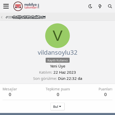
📿🧙‍♂️M͜͡o͜͡b͜͡i͜͡l͜͡y͜͡a͜͡T͜͡a͜͡k͜͡i͜͡m͜͡l͜͡a͜͡r͜͡i͜͡.͜͡C͜͡o͜͡m͜͡🦉
V
vildansoylu32
Kayıtlı Kullanıcı
Yeni Üye
Katılım
22 Haz 2023
Son görülme
Dün 22:32 da
Mesajlar
Tepkime puanı
Puanları
0
0
0
Bul