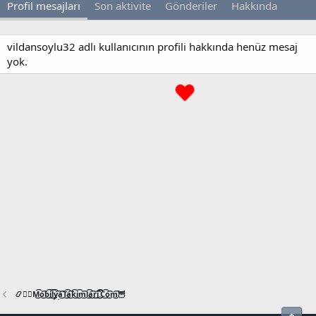
Profil mesajları
Son aktivite
Gönderiler
Hakkında
vildansoylu32 adlı kullanıcının profili hakkında henüz mesaj
yok.
📿🧙‍♂️M͜͡o͜͡b͜͡i͜͡l͜͡y͜͡a͜͡T͜͡a͜͡k͜͡i͜͡m͜͡l͜͡a͜͡r͜͡i͜͡.͜͡C͜͡o͜͡m͜͡🦉