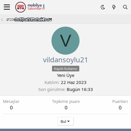
📿🧙‍♂️M͜͡o͜͡b͜͡i͜͡l͜͡y͜͡a͜͡T͜͡a͜͡k͜͡i͜͡m͜͡l͜͡a͜͡r͜͡i͜͡.͜͡C͜͡o͜͡m͜͡🦉
V
vildansoylu21
Kayıtlı Kullanıcı
Yeni Üye
Katılım
22 Haz 2023
Son görülme
Bugün 16:33
Mesajlar
Tepkime puanı
Puanları
0
0
0
Bul