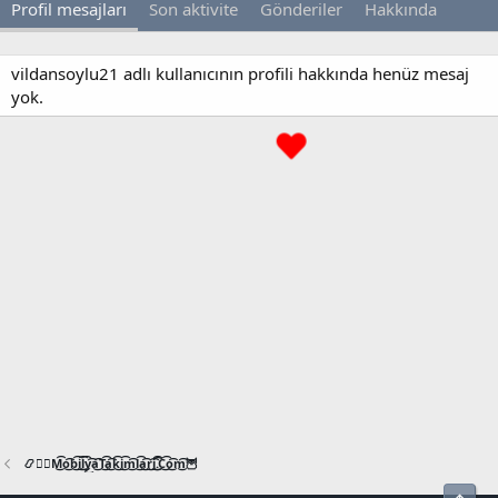
Profil mesajları
Son aktivite
Gönderiler
Hakkında
vildansoylu21 adlı kullanıcının profili hakkında henüz mesaj
yok.
📿🧙‍♂️M͜͡o͜͡b͜͡i͜͡l͜͡y͜͡a͜͡T͜͡a͜͡k͜͡i͜͡m͜͡l͜͡a͜͡r͜͡i͜͡.͜͡C͜͡o͜͡m͜͡🦉