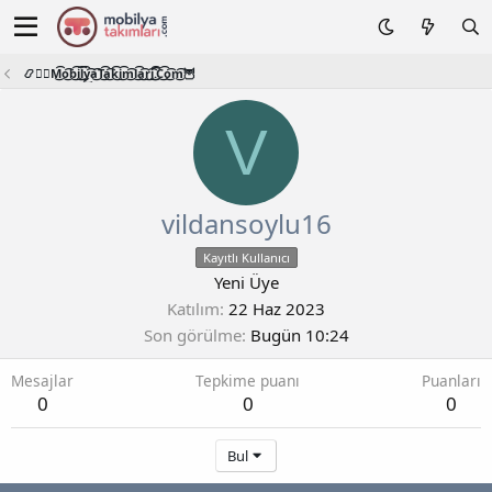
📿🧙‍♂️M͜͡o͜͡b͜͡i͜͡l͜͡y͜͡a͜͡T͜͡a͜͡k͜͡i͜͡m͜͡l͜͡a͜͡r͜͡i͜͡.͜͡C͜͡o͜͡m͜͡🦉
V
vildansoylu16
Kayıtlı Kullanıcı
Yeni Üye
Katılım
22 Haz 2023
Son görülme
Bugün 10:24
Mesajlar
Tepkime puanı
Puanları
0
0
0
Bul