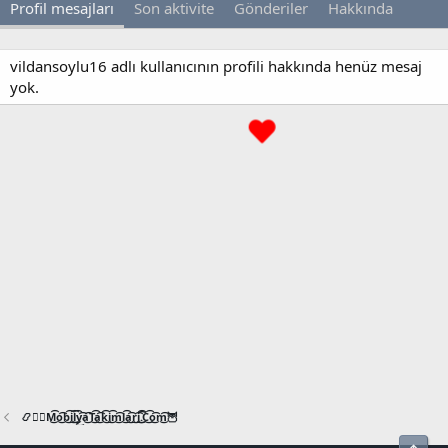
Profil mesajları
Son aktivite
Gönderiler
Hakkında
vildansoylu16 adlı kullanıcının profili hakkında henüz mesaj
yok.
📿🧙‍♂️M͜͡o͜͡b͜͡i͜͡l͜͡y͜͡a͜͡T͜͡a͜͡k͜͡i͜͡m͜͡l͜͡a͜͡r͜͡i͜͡.͜͡C͜͡o͜͡m͜͡🦉