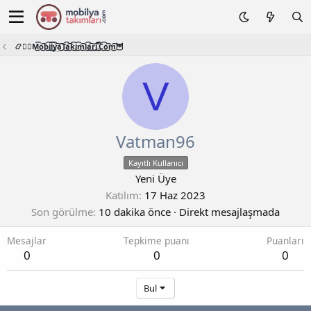
📿🧙‍♂️M͜͡o͜͡b͜͡i͜͡l͜͡y͜͡a͜͡T͜͡a͜͡k͜͡i͜͡m͜͡l͜͡a͜͡r͜͡i͜͡.͜͡C͜͡o͜͡m͜͡🦉
V
Vatman96
Kayıtlı Kullanıcı
Yeni Üye
Katılım
17 Haz 2023
Son görülme
10 dakika önce
·
Direkt mesajlaşmada
Mesajlar
Tepkime puanı
Puanları
0
0
0
Bul