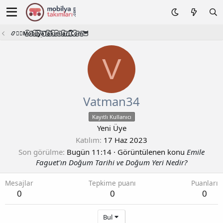
📿🧙‍♂️M͜͡o͜͡b͜͡i͜͡l͜͡y͜͡a͜͡T͜͡a͜͡k͜͡i͜͡m͜͡l͜͡a͜͡r͜͡i͜͡.͜͡C͜͡o͜͡m͜͡🦉
V
Vatman34
Kayıtlı Kullanıcı
Yeni Üye
Katılım
17 Haz 2023
Son görülme
Bugün 11:14
·
Görüntülenen konu
Emile
Faguet'ın Doğum Tarihi ve Doğum Yeri Nedir?
Mesajlar
Tepkime puanı
Puanları
0
0
0
Bul