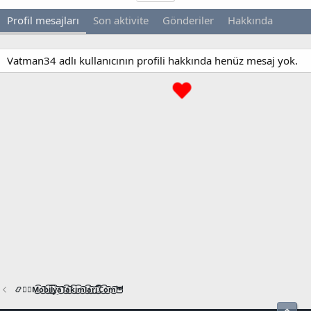
Profil mesajları
Son aktivite
Gönderiler
Hakkında
Vatman34 adlı kullanıcının profili hakkında henüz mesaj yok.
📿🧙‍♂️M͜͡o͜͡b͜͡i͜͡l͜͡y͜͡a͜͡T͜͡a͜͡k͜͡i͜͡m͜͡l͜͡a͜͡r͜͡i͜͡.͜͡C͜͡o͜͡m͜͡🦉