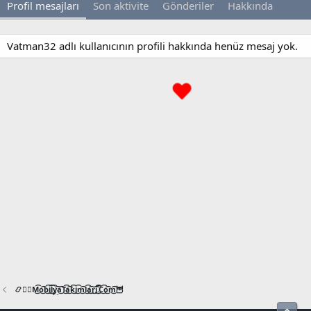
Profil mesajları
Son aktivite
Gönderiler
Hakkında
Vatman32 adlı kullanıcının profili hakkında henüz mesaj yok.
📿🧙‍♂️M͜͡o͜͡b͜͡i͜͡l͜͡y͜͡a͜͡T͜͡a͜͡k͜͡i͜͡m͜͡l͜͡a͜͡r͜͡i͜͡.͜͡C͜͡o͜͡m͜͡🦉