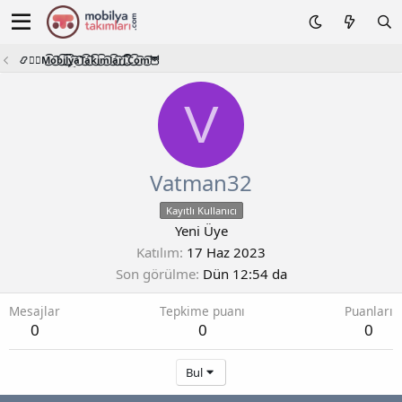
📿🧙‍♂️M͜͡o͜͡b͜͡i͜͡l͜͡y͜͡a͜͡T͜͡a͜͡k͜͡i͜͡m͜͡l͜͡a͜͡r͜͡i͜͡.͜͡C͜͡o͜͡m͜͡🦉
V
Vatman32
Kayıtlı Kullanıcı
Yeni Üye
Katılım
17 Haz 2023
Son görülme
Dün 12:54 da
Mesajlar
Tepkime puanı
Puanları
0
0
0
Bul