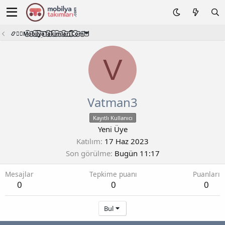
📿🧙‍♂️M͜͡o͜͡b͜͡i͜͡l͜͡y͜͡a͜͡T͜͡a͜͡k͜͡i͜͡m͜͡l͜͡a͜͡r͜͡i͜͡.͜͡C͜͡o͜͡m͜͡🦉
V
Vatman3
Kayıtlı Kullanıcı
Yeni Üye
Katılım
17 Haz 2023
Son görülme
Bugün 11:17
Mesajlar
Tepkime puanı
Puanları
0
0
0
Bul