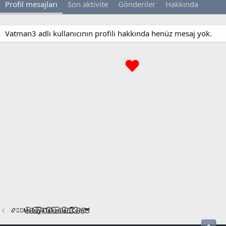
Profil mesajları
Son aktivite
Gönderiler
Hakkında
Vatman3 adlı kullanıcının profili hakkında henüz mesaj yok.
📿🧙‍♂️M͜͡o͜͡b͜͡i͜͡l͜͡y͜͡a͜͡T͜͡a͜͡k͜͡i͜͡m͜͡l͜͡a͜͡r͜͡i͜͡.͜͡C͜͡o͜͡m͜͡🦉