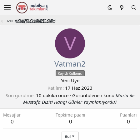
📿🧙‍♂️M͜͡o͜͡b͜͡i͜͡l͜͡y͜͡a͜͡T͜͡a͜͡k͜͡i͜͡m͜͡l͜͡a͜͡r͜͡i͜͡.͜͡C͜͡o͜͡m͜͡🦉
V
Vatman2
Kayıtlı Kullanıcı
Yeni Üye
Katılım
17 Haz 2023
Son görülme
10 dakika önce
·
Görüntülenen konu
Maria ile
Mustafa Dizisi Hangi Günler Yayınlanıyordu?
Mesajlar
Tepkime puanı
Puanları
0
0
0
Bul