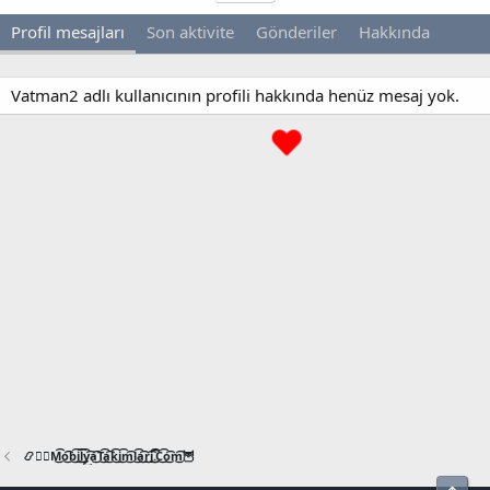
Profil mesajları
Son aktivite
Gönderiler
Hakkında
Vatman2 adlı kullanıcının profili hakkında henüz mesaj yok.
📿🧙‍♂️M͜͡o͜͡b͜͡i͜͡l͜͡y͜͡a͜͡T͜͡a͜͡k͜͡i͜͡m͜͡l͜͡a͜͡r͜͡i͜͡.͜͡C͜͡o͜͡m͜͡🦉