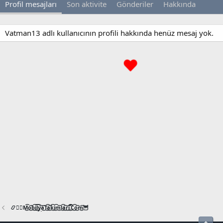
Profil mesajları
Son aktivite
Gönderiler
Hakkında
Vatman13 adlı kullanıcının profili hakkında henüz mesaj yok.
📿🧙‍♂️M͜͡o͜͡b͜͡i͜͡l͜͡y͜͡a͜͡T͜͡a͜͡k͜͡i͜͡m͜͡l͜͡a͜͡r͜͡i͜͡.͜͡C͜͡o͜͡m͜͡🦉