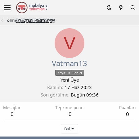
📿🧙‍♂️M͜͡o͜͡b͜͡i͜͡l͜͡y͜͡a͜͡T͜͡a͜͡k͜͡i͜͡m͜͡l͜͡a͜͡r͜͡i͜͡.͜͡C͜͡o͜͡m͜͡🦉
V
Vatman13
Kayıtlı Kullanıcı
Yeni Üye
Katılım
17 Haz 2023
Son görülme
Bugün 09:36
Mesajlar
Tepkime puanı
Puanları
0
0
0
Bul