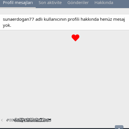
Profil mesajları
Son aktivite
Gönderiler
Hakkında
sunaerdogan77 adlı kullanıcının profili hakkında henüz mesaj
yok.
📿🧙‍♂️M͜͡o͜͡b͜͡i͜͡l͜͡y͜͡a͜͡T͜͡a͜͡k͜͡i͜͡m͜͡l͜͡a͜͡r͜͡i͜͡.͜͡C͜͡o͜͡m͜͡🦉