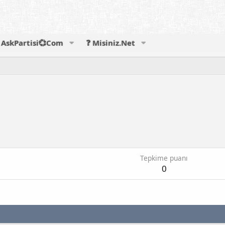
AskPartisi💞Com
❓ Misiniz.Net
Tepkime puanı
0