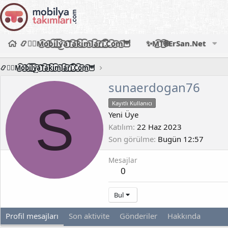
📿🧙‍♂️M͜͡o͜͡b͜͡i͜͡l͜͡y͜͡a͜͡T͜͡a͜͡k͜͡i͜͡m͜͡l͜͡a͜͡r͜͡i͜͡.͜͡C͜͡o͜͡m͜͡🦉
✨M͜͡T͜͡🌐ErSan.Net
📿🧙‍♂️M͜͡o͜͡b͜͡i͜͡l͜͡y͜͡a͜͡T͜͡a͜͡k͜͡i͜͡m͜͡l͜͡a͜͡r͜͡i͜͡.͜͡C͜͡o͜͡m͜͡🦉
sunaerdogan76
S
Kayıtlı Kullanıcı
Yeni Üye
Katılım
22 Haz 2023
Son görülme
Bugün 12:57
Mesajlar
0
Bul
Profil mesajları
Son aktivite
Gönderiler
Hakkında