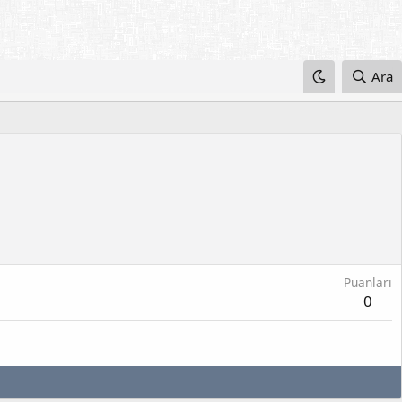
Ara
Puanları
0