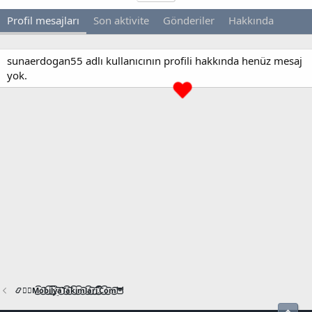
Profil mesajları
Son aktivite
Gönderiler
Hakkında
sunaerdogan55 adlı kullanıcının profili hakkında henüz mesaj
yok.
📿🧙‍♂️M͜͡o͜͡b͜͡i͜͡l͜͡y͜͡a͜͡T͜͡a͜͡k͜͡i͜͡m͜͡l͜͡a͜͡r͜͡i͜͡.͜͡C͜͡o͜͡m͜͡🦉