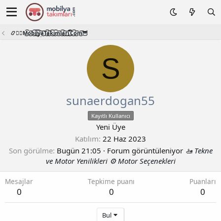
📿🧙‍♂️M͜͡o͜͡b͜͡i͜͡l͜͡y͜͡a͜͡T͜͡a͜͡k͜͡i͜͡m͜͡l͜͡a͜͡r͜͡i͜͡.͜͡C͜͡o͜͡m͜͡🦉
S
sunaerdogan55
Kayıtlı Kullanıcı
Yeni Üye
Katılım
22 Haz 2023
Son görülme
Bugün 21:05
·
Forum görüntüleniyor
🚤 Tekne
ve Motor Yenilikleri ⚙️ Motor Seçenekleri
Mesajlar
Tepkime puanı
Puanları
0
0
0
Bul