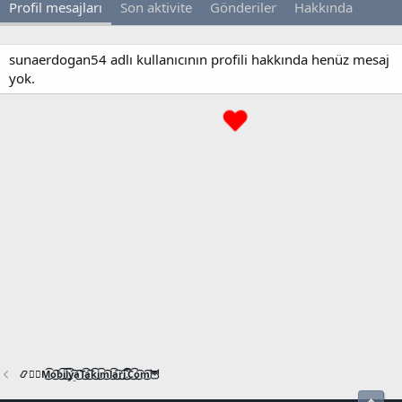
Profil mesajları
Son aktivite
Gönderiler
Hakkında
sunaerdogan54 adlı kullanıcının profili hakkında henüz mesaj
yok.
📿🧙‍♂️M͜͡o͜͡b͜͡i͜͡l͜͡y͜͡a͜͡T͜͡a͜͡k͜͡i͜͡m͜͡l͜͡a͜͡r͜͡i͜͡.͜͡C͜͡o͜͡m͜͡🦉