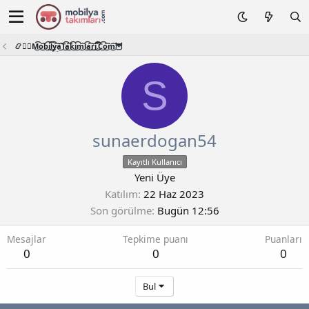
📿🧙‍♂️M͜͡o͜͡b͜͡i͜͡l͜͡y͜͡a͜͡T͜͡a͜͡k͜͡i͜͡m͜͡l͜͡a͜͡r͜͡i͜͡.͜͡C͜͡o͜͡m͜͡🦉
S
sunaerdogan54
Kayıtlı Kullanıcı
Yeni Üye
Katılım
22 Haz 2023
Son görülme
Bugün 12:56
Mesajlar
Tepkime puanı
Puanları
0
0
0
Bul