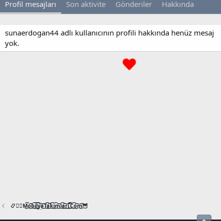
Profil mesajları
Son aktivite
Gönderiler
Hakkında
sunaerdogan44 adlı kullanıcının profili hakkında henüz mesaj
yok.
📿🧙‍♂️M͜͡o͜͡b͜͡i͜͡l͜͡y͜͡a͜͡T͜͡a͜͡k͜͡i͜͡m͜͡l͜͡a͜͡r͜͡i͜͡.͜͡C͜͡o͜͡m͜͡🦉