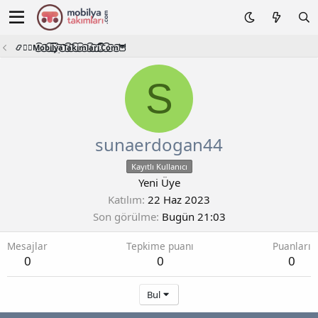
📿🧙‍♂️M͜͡o͜͡b͜͡i͜͡l͜͡y͜͡a͜͡T͜͡a͜͡k͜͡i͜͡m͜͡l͜͡a͜͡r͜͡i͜͡.͜͡C͜͡o͜͡m͜͡🦉
S
sunaerdogan44
Kayıtlı Kullanıcı
Yeni Üye
Katılım
22 Haz 2023
Son görülme
Bugün 21:03
Mesajlar
Tepkime puanı
Puanları
0
0
0
Bul