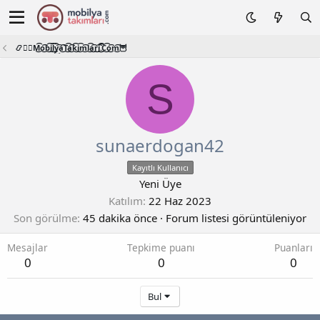
📿🧙‍♂️M͜͡o͜͡b͜͡i͜͡l͜͡y͜͡a͜͡T͜͡a͜͡k͜͡i͜͡m͜͡l͜͡a͜͡r͜͡i͜͡.͜͡C͜͡o͜͡m͜͡🦉
S
sunaerdogan42
Kayıtlı Kullanıcı
Yeni Üye
Katılım
22 Haz 2023
Son görülme
45 dakika önce
·
Forum listesi görüntüleniyor
Mesajlar
Tepkime puanı
Puanları
0
0
0
Bul