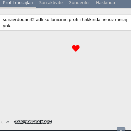
Profil mesajları
Son aktivite
Gönderiler
Hakkında
sunaerdogan42 adlı kullanıcının profili hakkında henüz mesaj
yok.
📿🧙‍♂️M͜͡o͜͡b͜͡i͜͡l͜͡y͜͡a͜͡T͜͡a͜͡k͜͡i͜͡m͜͡l͜͡a͜͡r͜͡i͜͡.͜͡C͜͡o͜͡m͜͡🦉